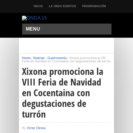
INICIO
LA ONDA EVENTOS
PROGRAMACIÓN
MENU
Home
/
Noticias
/
Gastronomía
/
Xixona promociona la VIII
Feria de Navidad en Cocentaina con degustaciones de turrón
Xixona promociona la
VIII Feria de Navidad
en Cocentaina con
degustaciones de
turrón
By
Víctor Olcina