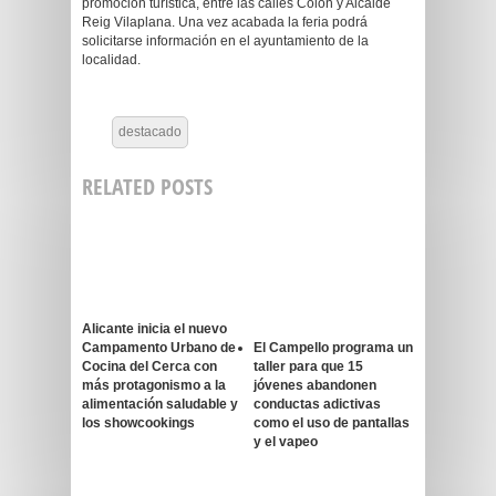
promoción turística, entre las calles Colón y Alcalde
Reig Vilaplana. Una vez acabada la feria podrá
solicitarse información en el ayuntamiento de la
localidad.
destacado
RELATED POSTS
Alicante inicia el nuevo
Campamento Urbano de
El Campello programa un
Cocina del Cerca con
taller para que 15
más protagonismo a la
jóvenes abandonen
alimentación saludable y
conductas adictivas
los showcookings
como el uso de pantallas
y el vapeo