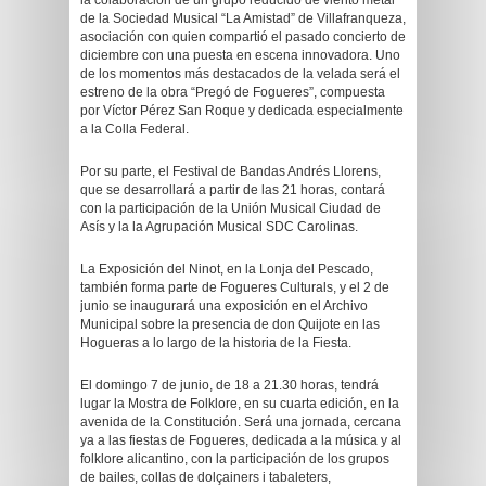
la colaboración de un grupo reducido de viento metal
de la Sociedad Musical “La Amistad” de Villafranqueza,
asociación con quien compartió el pasado concierto de
diciembre con una puesta en escena innovadora. Uno
de los momentos más destacados de la velada será el
estreno de la obra “Pregó de Fogueres”, compuesta
por Víctor Pérez San Roque y dedicada especialmente
a la Colla Federal.
Por su parte, el Festival de Bandas Andrés Llorens,
que se desarrollará a partir de las 21 horas, contará
con la participación de la Unión Musical Ciudad de
Asís y la la Agrupación Musical SDC Carolinas.
La Exposición del Ninot, en la Lonja del Pescado,
también forma parte de Fogueres Culturals, y el 2 de
junio se inaugurará una exposición en el Archivo
Municipal sobre la presencia de don Quijote en las
Hogueras a lo largo de la historia de la Fiesta.
El domingo 7 de junio, de 18 a 21.30 horas, tendrá
lugar la Mostra de Folklore, en su cuarta edición, en la
avenida de la Constitución. Será una jornada, cercana
ya a las fiestas de Fogueres, dedicada a la música y al
folklore alicantino, con la participación de los grupos
de bailes, collas de dolçainers i tabaleters,