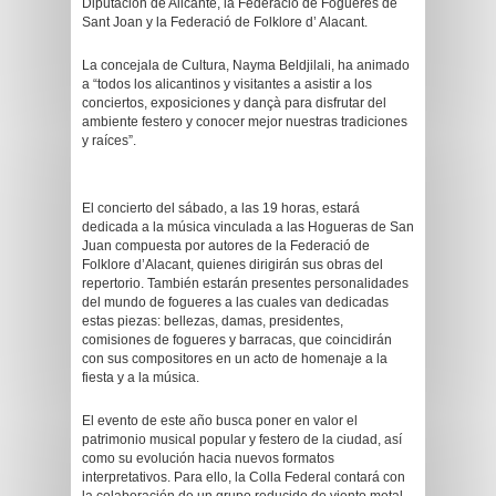
Diputación de Alicante, la Federació de Fogueres de
Sant Joan y la Federació de Folklore d’ Alacant.
La concejala de Cultura, Nayma Beldjilali, ha animado
a “todos los alicantinos y visitantes a asistir a los
conciertos, exposiciones y dançà para disfrutar del
ambiente festero y conocer mejor nuestras tradiciones
y raíces”.
El concierto del sábado, a las 19 horas, estará
dedicada a la música vinculada a las Hogueras de San
Juan compuesta por autores de la Federació de
Folklore d’Alacant, quienes dirigirán sus obras del
repertorio. También estarán presentes personalidades
del mundo de fogueres a las cuales van dedicadas
estas piezas: bellezas, damas, presidentes,
comisiones de fogueres y barracas, que coincidirán
con sus compositores en un acto de homenaje a la
fiesta y a la música.
El evento de este año busca poner en valor el
patrimonio musical popular y festero de la ciudad, así
como su evolución hacia nuevos formatos
interpretativos. Para ello, la Colla Federal contará con