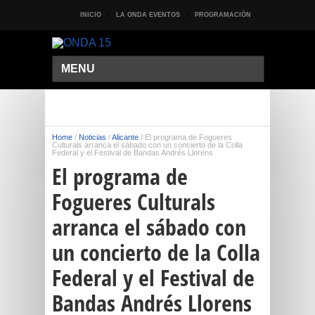
INICIO
LA ONDA EVENTOS
PROGRAMACIÓN
MENU
Home
/
Noticias
/
Alicante
/
El programa de Fogueres
Culturals arranca el sábado con un concierto de la Colla
Federal y el Festival de Bandas Andrés Llorens
El programa de
Fogueres Culturals
arranca el sábado con
un concierto de la Colla
Federal y el Festival de
Bandas Andrés Llorens