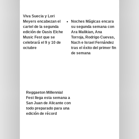
Viva Suecia y Lori
Meyers encabezan el
Noches Mágicas encara
cartel de la segunda
su segunda semana con
edición de Oasis Elche
Ara Malikian, Ana
Music Fest que se
Torroja, Rodrigo Cuevas,
celebrará el 9 y 10 de
Nach e Israel Fernández
octubre
tras el éxito del primer fin
de semana
Reggaeton Millennial
Fest llega esta semana a
San Juan de Alicante con
todo preparado para una
edición de récord