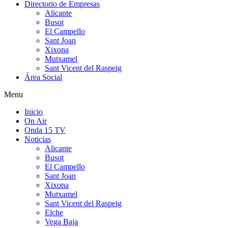
Directorio de Empresas
Alicante
Busot
El Campello
Sant Joan
Xixona
Mutxamel
Sant Vicent del Raspeig
Área Social
Menu
Inicio
On Air
Onda 15 TV
Noticias
Alicante
Busot
El Campello
Sant Joan
Xixona
Mutxamel
Sant Vicent del Raspeig
Elche
Vega Baja