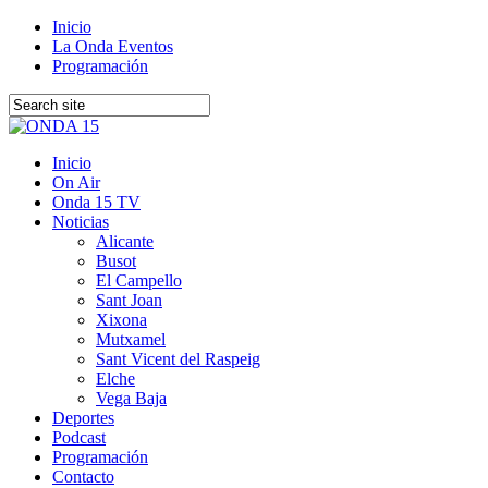
Inicio
La Onda Eventos
Programación
Inicio
On Air
Onda 15 TV
Noticias
Alicante
Busot
El Campello
Sant Joan
Xixona
Mutxamel
Sant Vicent del Raspeig
Elche
Vega Baja
Deportes
Podcast
Programación
Contacto