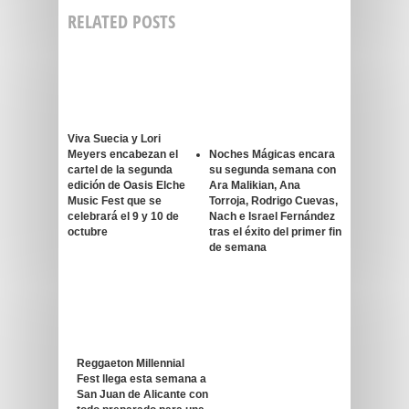
RELATED POSTS
Viva Suecia y Lori
Meyers encabezan el
Noches Mágicas encara
cartel de la segunda
su segunda semana con
edición de Oasis Elche
Ara Malikian, Ana
Music Fest que se
Torroja, Rodrigo Cuevas,
celebrará el 9 y 10 de
Nach e Israel Fernández
octubre
tras el éxito del primer fin
de semana
Reggaeton Millennial
Fest llega esta semana a
San Juan de Alicante con