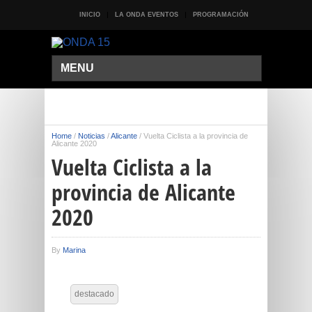
INICIO
LA ONDA EVENTOS
PROGRAMACIÓN
MENU
Home
/
Noticias
/
Alicante
/
Vuelta Ciclista a la provincia de
Alicante 2020
Vuelta Ciclista a la
provincia de Alicante
2020
By
Marina
destacado