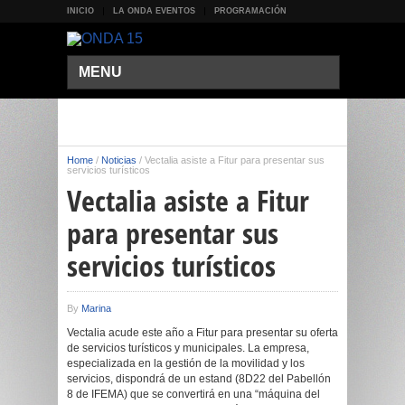
INICIO
LA ONDA EVENTOS
PROGRAMACIÓN
MENU
Home
/
Noticias
/
Vectalia asiste a Fitur para presentar sus
servicios turísticos
Vectalia asiste a Fitur
para presentar sus
servicios turísticos
By
Marina
Vectalia acude este año a Fitur para presentar su oferta
de servicios turísticos y municipales. La empresa,
especializada en la gestión de la movilidad y los
servicios, dispondrá de un estand (8D22 del Pabellón
8 de IFEMA) que se convertirá en una “máquina del