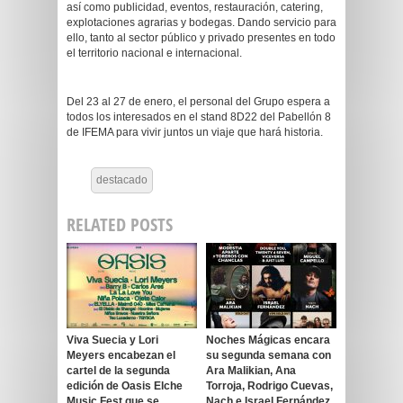
así como publicidad, eventos, restauración, catering,
explotaciones agrarias y bodegas. Dando servicio para
ello, tanto al sector público y privado presentes en todo
el territorio nacional e internacional.
Del 23 al 27 de enero, el personal del Grupo espera a
todos los interesados en el stand 8D22 del Pabellón 8
de IFEMA para vivir juntos un viaje que hará historia.
destacado
RELATED POSTS
Viva Suecia y Lori
Noches Mágicas encara
Meyers encabezan el
su segunda semana con
cartel de la segunda
Ara Malikian, Ana
edición de Oasis Elche
Torroja, Rodrigo Cuevas,
Music Fest que se
Nach e Israel Fernández