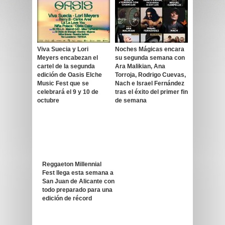
Viva Suecia y Lori
Noches Mágicas encara
Meyers encabezan el
su segunda semana con
cartel de la segunda
Ara Malikian, Ana
edición de Oasis Elche
Torroja, Rodrigo Cuevas,
Music Fest que se
Nach e Israel Fernández
celebrará el 9 y 10 de
tras el éxito del primer fin
octubre
de semana
Reggaeton Millennial
Fest llega esta semana a
San Juan de Alicante con
todo preparado para una
edición de récord