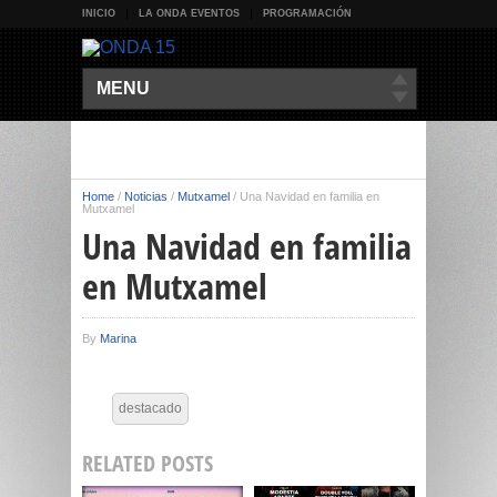
INICIO
LA ONDA EVENTOS
PROGRAMACIÓN
MENU
Home
/
Noticias
/
Mutxamel
/
Una Navidad en familia en
Mutxamel
Una Navidad en familia
en Mutxamel
By
Marina
destacado
RELATED POSTS