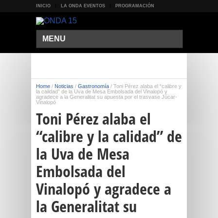
INICIO
LA ONDA EVENTOS
PROGRAMACIÓN
MENU
Home
/
Noticias
/
Gastronomía
/
Toni Pérez alaba el “calibre y
la calidad” de la Uva de Mesa Embolsada del Vinalopó y
agradece a la Generalitat su apuesta por el trasvase Júcar-
Vinalopó
Toni Pérez alaba el
“calibre y la calidad” de
la Uva de Mesa
Embolsada del
Vinalopó y agradece a
la Generalitat su