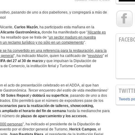
ositivo, pasando de uno a dos pabellones, y congregará a más de
psol
Alicante,
Carlos Mazón
, ha participado esta mañana en la
a Alicante Gastronómica,
donde ha manifestado que “
Alicante es
 ha resaltado que se trata de “
un sector maduro en nuestra
FACEB
n un reclamo turístico y no sólo en un complemento
”.
e se ha convertido en una referencia para la restauración, para la
n general
”, ha indicado Mazón, quien ha calificado de “
revulsivo
” el
IFA del 27 al 30 de marzo
y que impulsan la Diputación de
a de Comercio, la institución ferial y Turisme Comunitat
en el acto de presentación celebrado en el ADDA, al que han
TWITT
te Gastronómica. Tercer encuentro del estilo de vida mediterráneo’
y
50 Soles Repsol
y
doblará su superficie
, pasando de uno a dos
Tweets p
rados. Ello permitirá que el número de expositores pase de los
escenarios para la realización de talleres, showcooking,
ha
ampliado el horario del fin de semana
hasta la medianoche para
 el número de
plazas de aparcamiento y los accesos.
0.000 personas
”, ha indicado el presidente de la Diputación de
evento por el director general de Turismo,
Herick Campos
, el
cante,
Juan Bautista Riera
, el presidente de la Institución Ferial