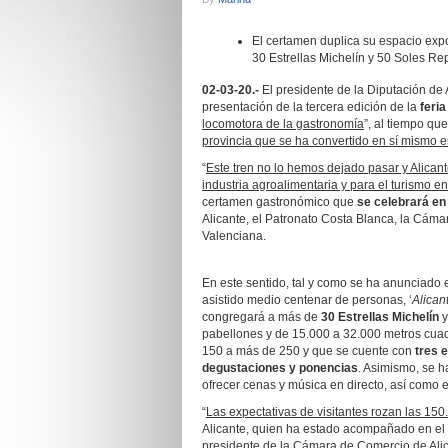
El certamen duplica su espacio exp
30 Estrellas Michelín y 50 Soles Re
02-03-20.-
El presidente de la Diputación de 
presentación de la tercera edición de la
feri
locomotora de la gastronomía
”, al tiempo que
provincia que se ha convertido en sí mismo e
“
Este tren no lo hemos dejado pasar y Alicant
industria agroalimentaria y para el turismo e
certamen gastronómico que
se celebrará en 
Alicante, el Patronato Costa Blanca, la Cámar
Valenciana.
En este sentido, tal y como se ha anunciado 
asistido medio centenar de personas, ‘
Alican
congregará a más de
30 Estrellas Michelín
pabellones y de 15.000 a 32.000 metros cuad
150 a más de 250 y que se cuente con
tres 
degustaciones y ponencias
. Asimismo, se 
ofrecer cenas y música en directo, así como
“
Las expectativas de visitantes rozan las 15
Alicante, quien ha estado acompañado en el 
presidente de la Cámara de Comercio de Ali