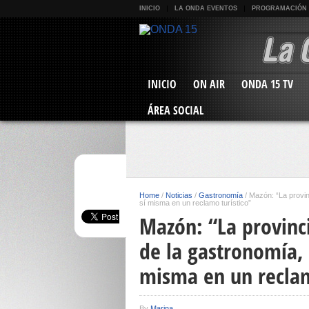
INICIO
LA ONDA EVENTOS
PROGRAMACIÓN
INICIO
ON AIR
ONDA 15 TV
ÁREA SOCIAL
Home
/
Noticias
/
Gastronomía
/
Mazón: “La provin
sí misma en un reclamo turístico”
Mazón: “La provinc
de la gastronomía, 
misma en un reclam
By
Marina