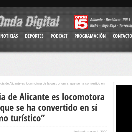
NOTICIAS
DEPORTES
PODCAST
PROGRAMACIÓN
CONTACT
cia de Alicante es locomotora de la gastronomía, que se ha convertido en
ia de Alicante es locomotora
que se ha convertido en sí
o turístico”
Updated: marzo 4, 2020