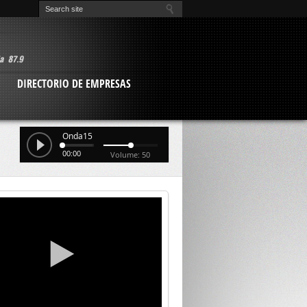
O
DIRECTORIO DE EMPRESAS
Onda15
00:00
Volume: 50