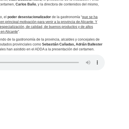
l certamen,
Carlos Baño
, y la directora de contenidos del mismo,
o, el
poder desestacionalizador
de la gastronomía “
que se ha
en principal motivación para venir a la provincia de Alicante. Y
specialización, de calidad, de buenos productos y de altos
 en Alicante
”.
do de la gastronomía de la provincia, alcaldes y concejales de
diputados provinciales como
Sebastián Cañadas, Adrián Ballester
ales han asistido en el ADDA a la presentación del certamen.