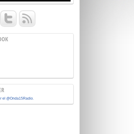
OOK
ER
or el @Onda15Radio.