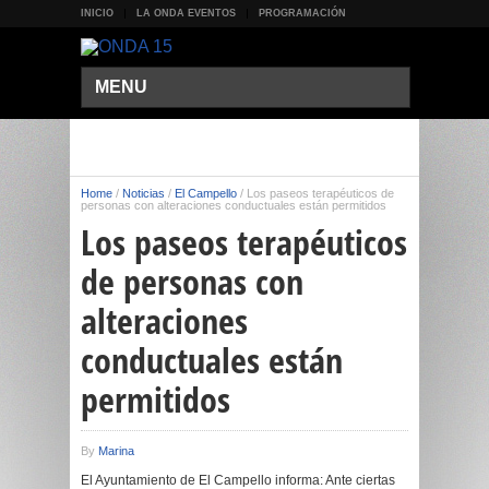
INICIO
LA ONDA EVENTOS
PROGRAMACIÓN
MENU
Home
/
Noticias
/
El Campello
/
Los paseos terapéuticos de
personas con alteraciones conductuales están permitidos
Los paseos terapéuticos
de personas con
alteraciones
conductuales están
permitidos
By
Marina
El Ayuntamiento de El Campello informa: Ante ciertas