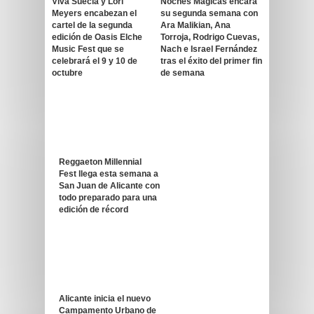
Viva Suecia y Lori
Noches Mágicas encara
Meyers encabezan el
su segunda semana con
cartel de la segunda
Ara Malikian, Ana
edición de Oasis Elche
Torroja, Rodrigo Cuevas,
Music Fest que se
Nach e Israel Fernández
celebrará el 9 y 10 de
tras el éxito del primer fin
octubre
de semana
Reggaeton Millennial
Fest llega esta semana a
San Juan de Alicante con
todo preparado para una
edición de récord
Alicante inicia el nuevo
Campamento Urbano de