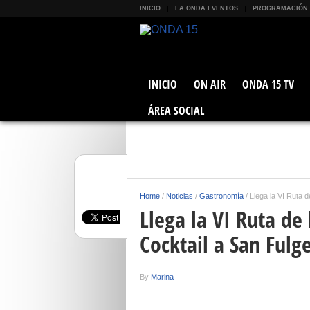
INICIO
LA ONDA EVENTOS
PROGRAMACIÓN
INICIO
ON AIR
ONDA 15 TV
ÁREA SOCIAL
Home
/
Noticias
/
Gastronomía
/
Llega la VI Ruta d
Llega la VI Ruta de 
Cocktail a San Fulg
By
Marina