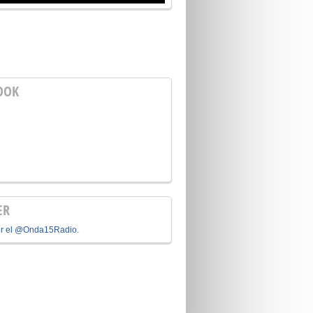
OOK
ER
or el @Onda15Radio.