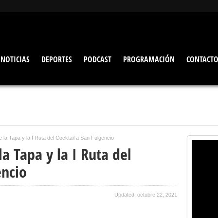
NOTICIAS
DEPORTES
PODCAST
PROGRAMACIÓN
CONTACT
e la Tapa y la I Ruta del Cocktail a San Fulgencio
la Tapa y la I Ruta del
encio
Updated: octubre 22, 2021