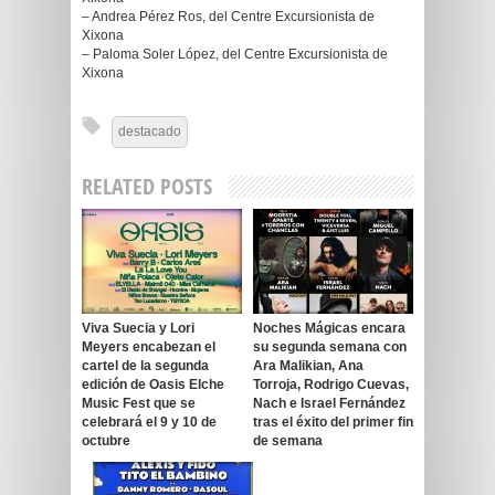
– Andrea Pérez Ros, del Centre Excursionista de
Xixona
– Paloma Soler López, del Centre Excursionista de
Xixona
destacado
RELATED POSTS
Viva Suecia y Lori
Noches Mágicas encara
Meyers encabezan el
su segunda semana con
cartel de la segunda
Ara Malikian, Ana
edición de Oasis Elche
Torroja, Rodrigo Cuevas,
Music Fest que se
Nach e Israel Fernández
celebrará el 9 y 10 de
tras el éxito del primer fin
octubre
de semana