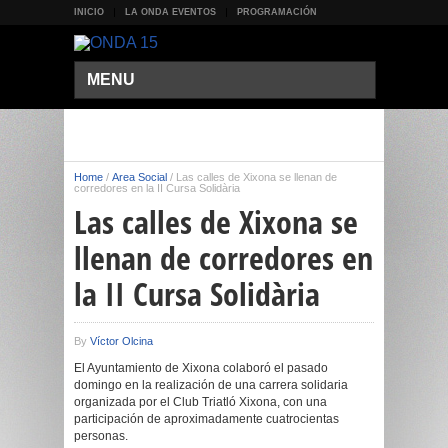
INICIO
LA ONDA EVENTOS
PROGRAMACIÓN
MENU
Home
/
Área Social
/
Las calles de Xixona se llenan de
corredores en la II Cursa Solidària
Las calles de Xixona se
llenan de corredores en
la II Cursa Solidària
By
Víctor Olcina
El Ayuntamiento de Xixona colaboró el pasado
domingo en la realización de una carrera solidaria
organizada por el Club Triatló Xixona, con una
participación de aproximadamente cuatrocientas
personas.