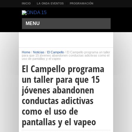
INICIO
LA ONDA EVENTOS
PROGRAMACIÓN
MENU
Home
/
Noticias
/
El Campello
/
El Campello programa un taller
para que 15 jóvenes abandonen conductas adictivas como el
uso de pantallas y el vapeo
El Campello programa
un taller para que 15
jóvenes abandonen
conductas adictivas
como el uso de
pantallas y el vapeo