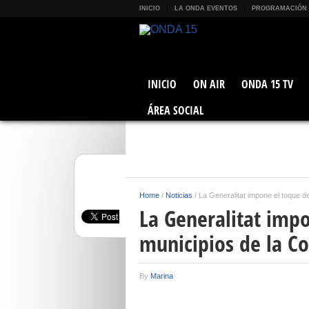
INICIO
LA ONDA EVENTOS
PROGRAMACIÓN
INICIO
ON AIR
ONDA 15 TV
ÁREA SOCIAL
Home
/
Noticias
/
La Generalitat impone el toque 
La Generalitat imp
municipios de la C
By
Marina