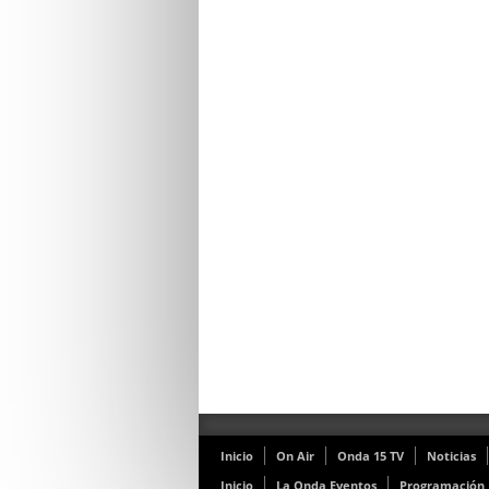
Inicio
On Air
Onda 15 TV
Noticias
Inicio
La Onda Eventos
Programación