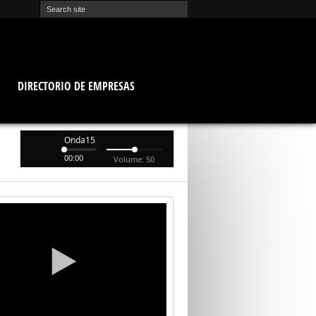
O
DIRECTORIO DE EMPRESAS
Onda15
00:00
Volume: 50