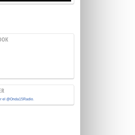
OOK
ER
or el @Onda15Radio.