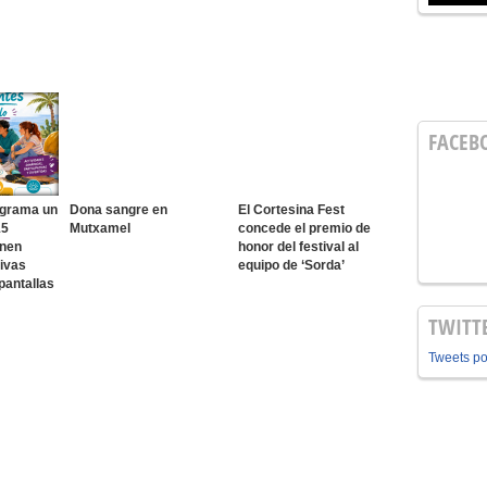
FACEB
ograma un
Dona sangre en
El Cortesina Fest
15
Mutxamel
concede el premio de
onen
honor del festival al
ivas
equipo de ‘Sorda’
pantallas
TWITT
Tweets p