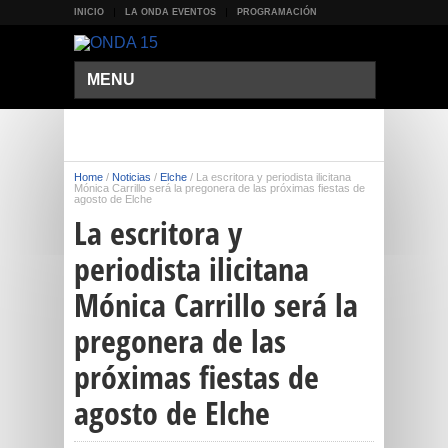
INICIO
LA ONDA EVENTOS
PROGRAMACIÓN
MENU
Home
/
Noticias
/
Elche
/
La escritora y periodista ilicitana
Mónica Carrillo será la pregonera de las próximas fiestas de
agosto de Elche
La escritora y
periodista ilicitana
Mónica Carrillo será la
pregonera de las
próximas fiestas de
agosto de Elche