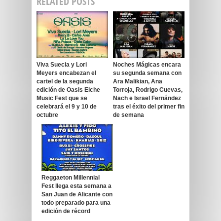
RELATED POSTS
Viva Suecia y Lori
Noches Mágicas encara
Meyers encabezan el
su segunda semana con
cartel de la segunda
Ara Malikian, Ana
edición de Oasis Elche
Torroja, Rodrigo Cuevas,
Music Fest que se
Nach e Israel Fernández
celebrará el 9 y 10 de
tras el éxito del primer fin
octubre
de semana
Reggaeton Millennial
Fest llega esta semana a
San Juan de Alicante con
todo preparado para una
edición de récord