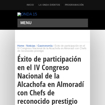
INICIO
LA ONDA EVENTOS
PROGRAMACIÓN
MENU
Home
/
Noticias
/
Gastronomía
/
Éxito de participación en el
IV Congreso Nacional de la Alcachofa en Almoradí con Chefs
de reconocido prestigio
Éxito de participación
en el IV Congreso
Nacional de la
Alcachofa en Almoradí
con Chefs de
reconocido prestigio