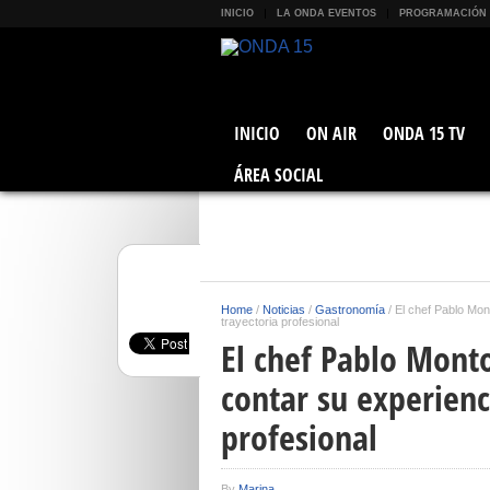
INICIO
LA ONDA EVENTOS
PROGRAMACIÓN
INICIO
ON AIR
ONDA 15 TV
ÁREA SOCIAL
Home
/
Noticias
/
Gastronomía
/
El chef Pablo Mon
trayectoria profesional
El chef Pablo Monto
contar su experienc
profesional
By
Marina