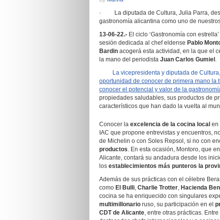
· La diputada de Cultura, Julia Parra, desta
gastronomía alicantina como uno de nuestros 
13-06-22.-
El ciclo ‘Gastronomía con estrella’
sesión dedicada al chef eldense
Pablo Mont
Bardin
acogerá esta actividad, en la que el c
la mano del periodista
Juan Carlos Gumiel
.
La vicepresidenta y diputada de Cultura
oportunidad de conocer de primera mano la t
conocer el potencial y valor de la gastronomí
propiedades saludables, sus productos de pr
característicos que han dado la vuelta al mun
Conocer la
excelencia de la cocina local
en 
IAC que propone entrevistas y encuentros, n
de Michelin o con Soles Repsol, si no con e
productos
. En esta ocasión, Montoro, que en
Alicante, contará su andadura desde los inic
los
establecimientos más punteros la provi
Además de sus prácticas con el célebre Bera
como
El Bulli
,
Charlie Trotter
,
Hacienda Ben
cocina se ha enriquecido con singulares exp
multimillonario
ruso, su participación en el
p
CDT de Alicante
, entre otras prácticas. Entr