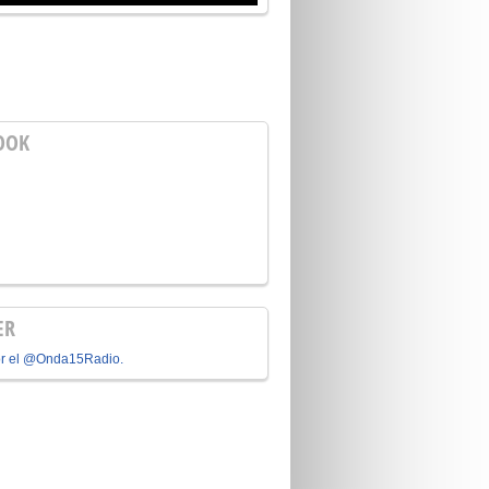
OOK
ER
or el @Onda15Radio.