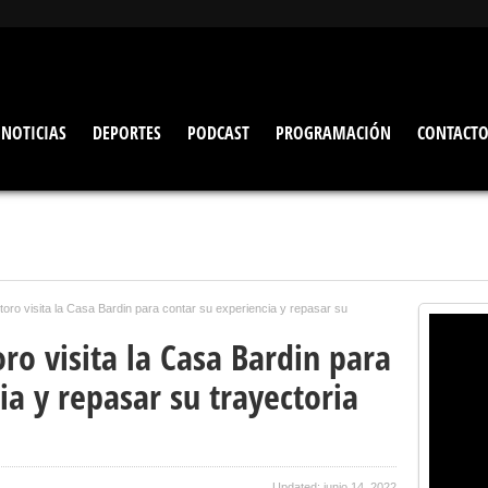
NOTICIAS
DEPORTES
PODCAST
PROGRAMACIÓN
CONTACT
toro visita la Casa Bardin para contar su experiencia y repasar su
ro visita la Casa Bardin para
ia y repasar su trayectoria
Updated: junio 14, 2022