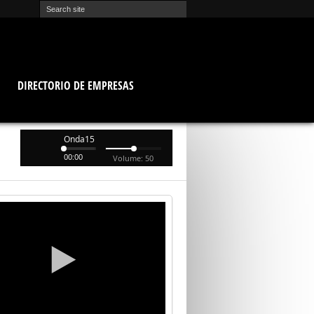
O
DIRECTORIO DE EMPRESAS
Onda15
00:00
Volume: 50