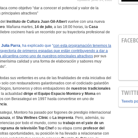
ca como objetivo “dar a conocer el potencial y valor de la
principales atractivos”
 del
Instituto de Cultura Juan Gil-Albert
vuelve con una nueva
oro
. Mañana martes,
14 de julio
, a las 18:00 horas, la
Casa
élebre cocinero hará un recorrido por su trayectoria profesional de
FACEB
,
Julia Parra
, ha explicado que “
con esta programación tenemos la
rayectoria de primeros espadas que están contribuyendo a dar a
a alicantina como uno de nuestros principales atractivos
por sus
imerísima calidad y una forma de elaboración y sabores muy
do”.
todas sus vertientes es una de las finalidades de esta iniciativa del
o solo con restauradores galardonados con el codiciado galardón
nólogos, turroneros y otros embajadores de
nuestros tradicionales
TWITT
 la actualidad
dirige el
Equipo Espacio Montoro
y Moma
en
ios con Berasategui en 1997 hasta convertirse en uno de
Tweets p
ncia
.
sategui, Montoro ha pasado por fogones de prestigio internacional
azuza
, el
Sha Wellnes Clinic
o
La imprenta
. Pero, además, su
eriencias por todo el mundo, como su
trabajo en el yate de un
rograma de televisión Top Chef
o su etapa como
profesor del
e otras oportunidades, su posición le ha llevado a relacionarse con