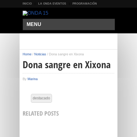
INICIO
LA ONDA EVENTOS
PROGRAMACIÓN
MENU
Home
/
Noticias
/
Dona sangre en Xixona
Dona sangre en Xixona
By
Marina
destacado
RELATED POSTS