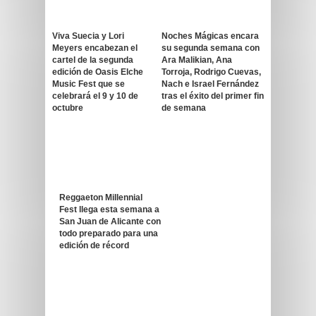
Viva Suecia y Lori
Noches Mágicas encara
Meyers encabezan el
su segunda semana con
cartel de la segunda
Ara Malikian, Ana
edición de Oasis Elche
Torroja, Rodrigo Cuevas,
Music Fest que se
Nach e Israel Fernández
celebrará el 9 y 10 de
tras el éxito del primer fin
octubre
de semana
Reggaeton Millennial
Fest llega esta semana a
San Juan de Alicante con
todo preparado para una
edición de récord