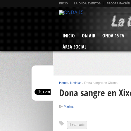
INICIO
LA ONDA EVENTOS
PROGRAMACIÓN
INICIO
ON AIR
ONDA 15 TV
ÁREA SOCIAL
Home
/
Noticias
/
Dona sangre en Xixona
Dona sangre en Xi
By
Marina
destacado