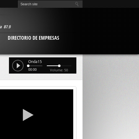
O
DIRECTORIO DE EMPRESAS
Onda15
00:00
Volume: 50