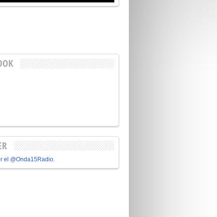
OOK
ER
or el @Onda15Radio.