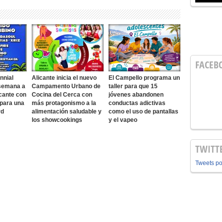
FACEB
nnial
Alicante inicia el nuevo
El Campello programa un
 semana a
Campamento Urbano de
taller para que 15
cante con
Cocina del Cerca con
jóvenes abandonen
 para una
más protagonismo a la
conductas adictivas
rd
alimentación saludable y
como el uso de pantallas
los showcookings
y el vapeo
TWITT
Tweets p