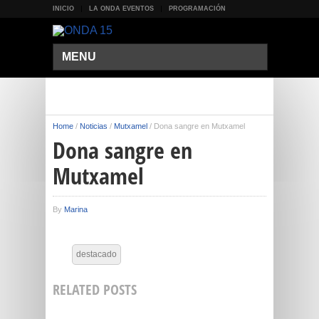
INICIO
LA ONDA EVENTOS
PROGRAMACIÓN
MENU
Home
/
Noticias
/
Mutxamel
/
Dona sangre en Mutxamel
Dona sangre en
Mutxamel
By
Marina
destacado
RELATED POSTS