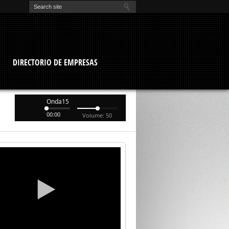
O
DIRECTORIO DE EMPRESAS
Onda15
00:00
Volume: 50