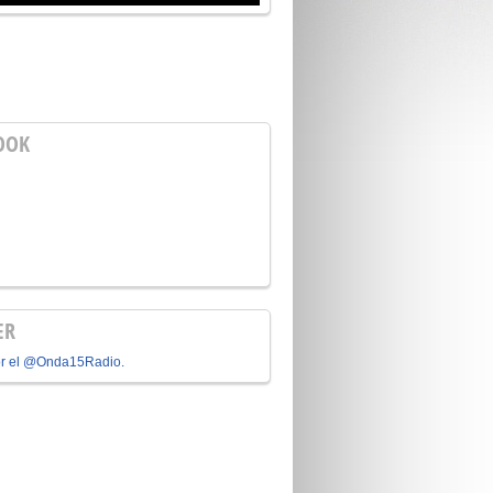
OOK
ER
or el @Onda15Radio.