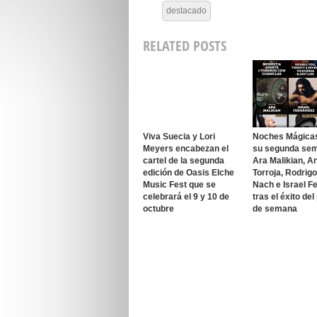
destacado
RELATED POSTS
Viva Suecia y Lori
Noches Mágica
Meyers encabezan el
su segunda se
cartel de la segunda
Ara Malikian, A
edición de Oasis Elche
Torroja, Rodrig
Music Fest que se
Nach e Israel F
celebrará el 9 y 10 de
tras el éxito del
octubre
de semana