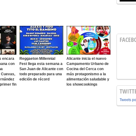
FACEB
s encara
Reggaeton Millennial
Alicante inicia el nuevo
mana con
Fest llega esta semana a
Campamento Urbano de
na
San Juan de Alicante con
Cocina del Cerca con
o Cuevas,
todo preparado para una
más protagonismo a la
ernández
edición de récord
alimentación saludable y
 primer fin
los showcookings
TWITT
Tweets p