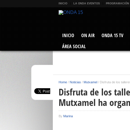
INICIO
LA ONDA EVENTOS
PROGRAMACIÓN
INICIO
ON AIR
ONDA 15 TV
ÁREA SOCIAL
Home
/
Noticias
/
Mutxamel
/
Disfruta de los tall
Disfruta de los tal
Mutxamel ha organ
By
Marina