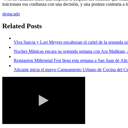
traicionara esa confianza con una decisión, y una postura contraria a 
destacado
Related Posts
Viva Suecia y Lori Meyers encabezan el cartel de la segunda ed
Noches Mágicas encara su segunda semana con Ara Malikian, An
Reggaeton Millennial Fest llega esta semana a San Juan de Ali
Alicante inicia el nuevo Campamento Urbano de Cocina del Ce