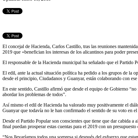
El concejal de Hacienda, Carlos Castillo, tras las reuniones manteni
2019 que «benefician los interesas de los alicantinos para poder pres
El responsable de la Hacienda municipal ha señalado que el Partido Pop
El edil, ante la actual situación política ha pedido a los grupos de l
desde el principio, Ciudadanos y Guanyar, están colaborando con ese 
En este sentido, Castillo afirmó que desde el equipo de Gobierno “no 
abordar los problemas de todos”.
Así mismo el edil de Hacienda ha valorado muy positivamente el diá
Guanyar que todavía no le han confirmado el sentido de su voto en el
Desde el Partido Popular son conscientes que
tiene que dar cabida a a
final puedan prosperar estas cuentas para el 2019 con un presupuesto
“Nos llevaríamos todos una sorpresa si después del esfuerzo que esta