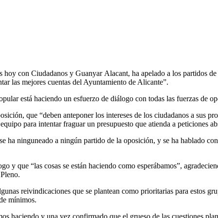
das hoy con Ciudadanos y Guanyar Alacant, ha apelado a los partidos de
entar las mejores cuentas del Ayuntamiento de Alicante”.
ular está haciendo un esfuerzo de diálogo con todas las fuerzas de opos
a oposición, que “deben anteponer los intereses de los ciudadanos a sus 
equipo para intentar fraguar un presupuesto que atienda a peticiones a
se ha ninguneado a ningún partido de la oposición, y se ha hablado con
logo y que “las cosas se están haciendo como esperábamos”, agradecie
 Pleno.
lgunas reivindicaciones que se plantean como prioritarias para estos gru
 de mínimos.
mos haciendo y una vez confirmado que el grueso de las cuestiones plan