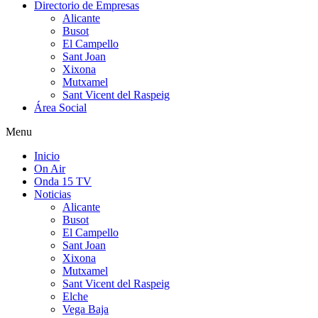
Directorio de Empresas
Alicante
Busot
El Campello
Sant Joan
Xixona
Mutxamel
Sant Vicent del Raspeig
Área Social
Menu
Inicio
On Air
Onda 15 TV
Noticias
Alicante
Busot
El Campello
Sant Joan
Xixona
Mutxamel
Sant Vicent del Raspeig
Elche
Vega Baja