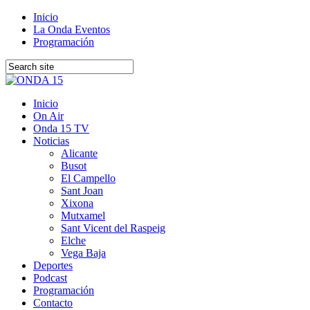
Inicio
La Onda Eventos
Programación
Inicio
On Air
Onda 15 TV
Noticias
Alicante
Busot
El Campello
Sant Joan
Xixona
Mutxamel
Sant Vicent del Raspeig
Elche
Vega Baja
Deportes
Podcast
Programación
Contacto