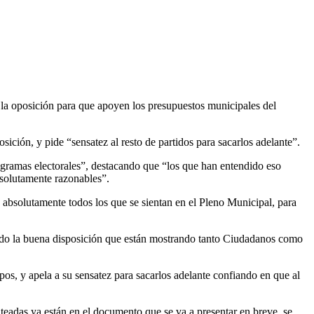
 la oposición para que apoyen los presupuestos municipales del
ición, y pide “sensatez al resto de partidos para sacarlos adelante”.
programas electorales”, destacando que “los que han entendido eso
bsolutamente razonables”.
 absolutamente todos los que se sientan en el Pleno Municipal, para
ndo la buena disposición que están mostrando tanto Ciudadanos como
pos, y apela a su sensatez para sacarlos adelante confiando en que al
teadas ya están en el documento que se va a presentar en breve, se