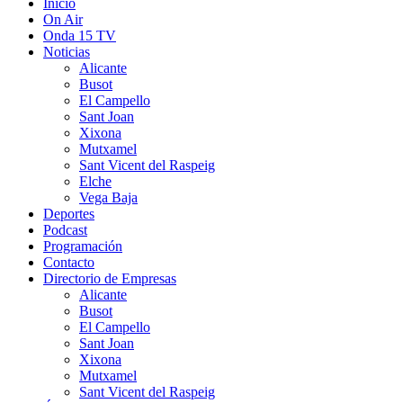
Inicio
On Air
Onda 15 TV
Noticias
Alicante
Busot
El Campello
Sant Joan
Xixona
Mutxamel
Sant Vicent del Raspeig
Elche
Vega Baja
Deportes
Podcast
Programación
Contacto
Directorio de Empresas
Alicante
Busot
El Campello
Sant Joan
Xixona
Mutxamel
Sant Vicent del Raspeig