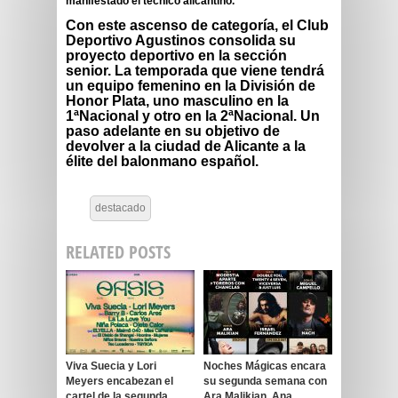
manifestado el técnico alicantino.
Con este ascenso de categoría, el Club
Deportivo Agustinos consolida su
proyecto deportivo en la sección
senior. La temporada que viene tendrá
un equipo femenino en la División de
Honor Plata, uno masculino en la
1ªNacional y otro en la 2ªNacional. Un
paso adelante en su objetivo de
devolver a la ciudad de Alicante a la
élite del balonmano español.
destacado
RELATED POSTS
Viva Suecia y Lori
Noches Mágicas encara
Meyers encabezan el
su segunda semana con
cartel de la segunda
Ara Malikian, Ana