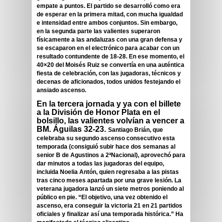
empate a puntos. El partido se desarrolló como era
de esperar en la primera mitad, con mucha igualdad
e intensidad entre ambos conjuntos. Sin embargo,
en la segunda parte las valientes superaron
físicamente a las andaluzas con una gran defensa
y
se escaparon en el electrónico para acabar con un
resultado contundente de 18-28. En ese momento,
el
40×20 del Moisés Ruiz se convertía en una auténtica
fiesta de celebración
, con las jugadoras, técnicos y
decenas de aficionados, todos unidos festejando el
ansiado ascenso.
En la tercera jornada y ya con el billete
a la División de Honor Plata en el
bolsillo, las valientes volvían a vencer a
BM. Águilas 32-23.
Santiago Brián
, que
celebraba su segundo ascenso consecutivo esta
temporada (consiguió subir hace dos semanas al
senior B de Agustinos a 2ªNacional), aprovechó para
dar minutos a todas las jugadoras del equipo,
incluida
Noelia Antón
, quien regresaba a las pistas
tras cinco meses apartada por una grave lesión. La
veterana jugadora lanzó un siete metros poniendo al
público en pie. “
El objetivo, una vez obtenido el
ascenso, era conseguir la victoria 21 en 21 partidos
oficiales y finalizar así una temporada histórica.”
Ha