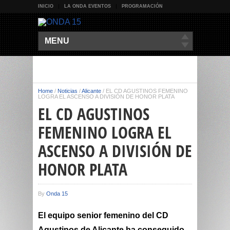
INICIO
LA ONDA EVENTOS
PROGRAMACIÓN
MENU
Home
/
Noticias
/
Alicante
/
EL CD AGUSTINOS FEMENINO
LOGRA EL ASCENSO A DIVISIÓN DE HONOR PLATA
EL CD AGUSTINOS
FEMENINO LOGRA EL
ASCENSO A DIVISIÓN DE
HONOR PLATA
By
Onda 15
El equipo senior femenino del
CD
Agustinos de Alicante
ha conseguido