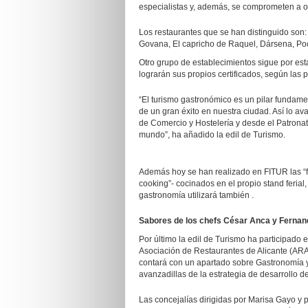
especialistas y, además, se comprometen a of
Los restaurantes que se han distinguido son: 
Govana, El capricho de Raquel, Dársena, Poca
Otro grupo de establecimientos sigue por es
lograrán sus propios certificados, según las 
“El turismo gastronómico es un pilar fundame
de un gran éxito en nuestra ciudad. Así lo av
de Comercio y Hostelería y desde el Patronat
mundo”, ha añadido la edil de Turismo.
Además hoy se han realizado en FITUR las “f
cooking”- cocinados en el propio stand ferial,
gastronomía utilizará también .
Sabores de los chefs César Anca y Fernan
Por último la edil de Turismo ha participad
Asociación de Restaurantes de Alicante (AR
contará con un apartado sobre Gastronomía y 
avanzadillas de la estrategia de desarrollo del
Las concejalías dirigidas por Marisa Gayo y