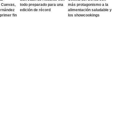
o Cuevas,
todo preparado para una
más protagonismo a la
ernández
edición de récord
alimentación saludable y
 primer fin
los showcookings