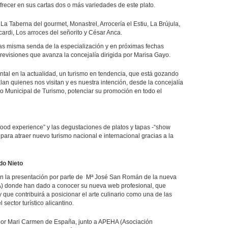
recer en sus cartas dos o más variedades de este plato.
La Taberna del gourmet, Monastrel, Arrocería el Estiu, La Brújula,
rdi, Los arroces del señorito y César Anca.
tas misma senda de la especialización y en próximas fechas
previsiones que avanza la concejalía dirigida por Marisa Gayo.
ntal en la actualidad, un turismo en tendencia, que está gozando
alan quienes nos visitan y es nuestra intención, desde la concejalía
o Municipal de Turismo, potenciar su promoción en todo el
ood experience” y las degustaciones de platos y tapas -“show
 para atraer nuevo turismo nacional e internacional gracias a la
do Nieto
o en la presentación por parte de Mª José San Román de la nueva
A) donde han dado a conocer su nueva web profesional, que
que contribuirá a posicionar el arte culinario como una de las
 sector turístico alicantino.
 por Mari Carmen de España, junto a APEHA (Asociación