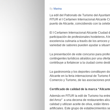
By
Marina
La edil del Patronato de Turismo del Ayunta
FITUR el I Certamen Internacional Alicante C
puerto de Alicante, coincidiendo con la celebr
El I Certamen Internacional Alicante Ciudad 
participación de profesionales hosteleros. A 
excelencia culinaria a través de los arroces 
variedad de sabores pueden ayudar a situarn
La presentación de este concurso para profes
contingentes turísticos atraídos por una ofer
contribuye a fortalecer a la ciudad como desti
La gastronomía y los deportes constituyen do
Alicante en la feria internacional de Turismo 
Comercio y Turismo, de las asociaciones prof
Certificado de calidad de la marca “Alicant
Además en FITUR la edil de Turismo ha entreg
del Arroz” a una decena de restaurantes ali
calidad y utilizan aceite de oliva, están libr
artificiales. Este grupo de establecimientos