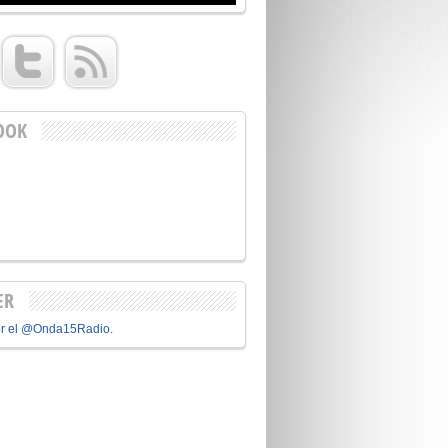
OOK
ER
or el @Onda15Radio.