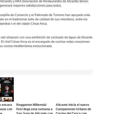
Alicante) y ARA (Asociación de Restaurantes de Alicante) tienen
 generará mayores satisfacciones para todos.
ncejalía de Comercio y el Patronato de Turismo han apoyado esta
endo en el tradicional sello de calidad de sus miembros, entre los
estral o el del citado César Anca.
o del simposio con una exhibición de cocinado de tapas de Alicante
. El chef César Anca es el encargado de cocinar estas creaciones
su cocina mediterránea evolucionada.
s encara
Reggaeton Millennial
Alicante inicia el nuevo
mana con
Fest llega esta semana a
Campamento Urbano de
na
San Juan de Alicante con
Cocina del Cerca con