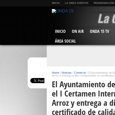
INICIO
LA ONDA EVENTOS
PROGRAMACIÓN
INICIO
ON AIR
ONDA 15 TV
ÁREA SOCIAL
Home
/
Noticias
/
Comercio
/
El Ayuntamiento de Al
Arroz y entrega a diez restaurantes su certificado 
El Ayuntamiento de
el I Certamen Inter
Arroz y entrega a d
certificado de calid