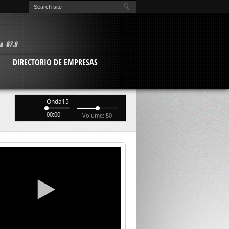
O
DIRECTORIO DE EMPRESAS
Onda15
00:00
Volume: 50