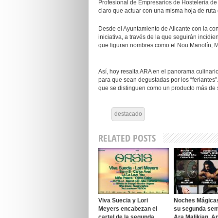
Profesional de Empresarios de Hostelería de 
claro que actuar con una misma hoja de ruta
Desde el Ayuntamiento de Alicante con la co
iniciativa, a través de la que seguirán incidi
que figuran nombres como el Nou Manolín, Ma
Así, hoy resalta ARA en el panorama culinari
para que sean degustadas por los “feriantes”
que se distinguen como un producto más de 
destacado
RELATED POSTS
Viva Suecia y Lori
Noches Mágica
Meyers encabezan el
su segunda se
cartel de la segunda
Ara Malikian, A