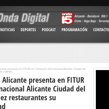
NOTICIAS
DEPORTES
PODCAST
PROGRAMACIÓN
CONTACT
icante presenta en FITUR el I Certamen Internacional Alicante Ciudad del
de calidad
 Alicante presenta en FITUR
nacional Alicante Ciudad del
iez restaurantes su
ad