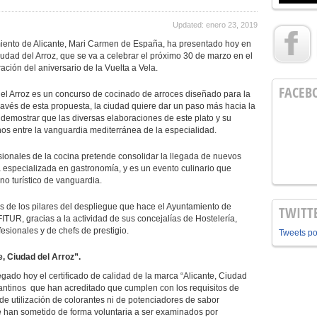
Updated: enero 23, 2019
miento de Alicante, Mari Carmen de España, ha presentado hoy en
iudad del Arroz, que se va a celebrar el próximo 30 de marzo en el
ación del aniversario de la Vuelta a Vela.
FACEB
del Arroz es un concurso de cocinado de arroces diseñado para la
través de esta propuesta, la ciudad quiere dar un paso más hacia la
y demostrar que las diversas elaboraciones de este plato y su
os entre la vanguardia mediterránea de la especialidad.
ionales de la cocina pretende consolidar la llegada de nuevos
ta especializada en gastronomía, y es un evento culinario que
no turístico de vanguardia.
s de los pilares del despliegue que hace el Ayuntamiento de
TWITT
FITUR, gracias a la actividad de sus concejalías de Hostelería,
esionales y de chefs de prestigio.
Tweets p
e, Ciudad del Arroz”.
ado hoy el certificado de calidad de la marca “Alicante, Ciudad
cantinos que han acreditado que cumplen con los requisitos de
es de utilización de colorantes ni de potenciadores de sabor
 se han sometido de forma voluntaria a ser examinados por