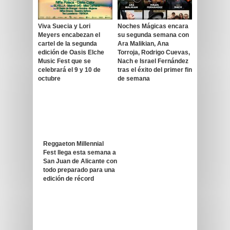
Viva Suecia y Lori
Noches Mágicas encara
Meyers encabezan el
su segunda semana con
cartel de la segunda
Ara Malikian, Ana
edición de Oasis Elche
Torroja, Rodrigo Cuevas,
Music Fest que se
Nach e Israel Fernández
celebrará el 9 y 10 de
tras el éxito del primer fin
octubre
de semana
Reggaeton Millennial
Fest llega esta semana a
San Juan de Alicante con
todo preparado para una
edición de récord