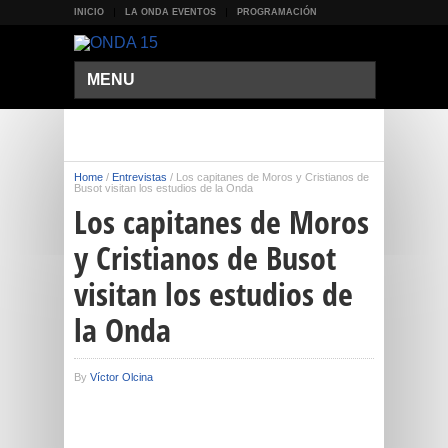
INICIO
LA ONDA EVENTOS
PROGRAMACIÓN
MENU
Home
/
Entrevistas
/
Los capitanes de Moros y Cristianos de
Busot visitan los estudios de la Onda
Los capitanes de Moros
y Cristianos de Busot
visitan los estudios de
la Onda
By
Víctor Olcina