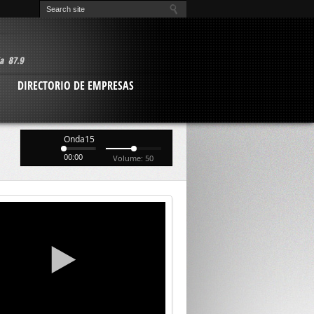
O
DIRECTORIO DE EMPRESAS
Onda15
00:00
Volume: 50