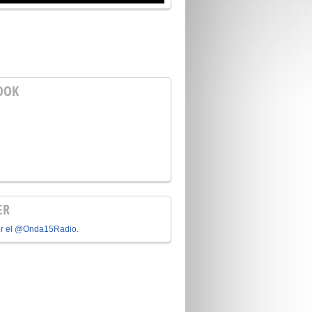
OOK
ER
or el @Onda15Radio.