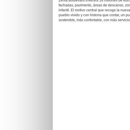
Zenia Boulevard invertirá 18 millones de euro
fachadas, pavimento, áreas de descanso, zon
infantil. El motivo central que recoge la nue
pueblo vivido y con historia que contar, un pu
sostenible, más confortable, con más servicio