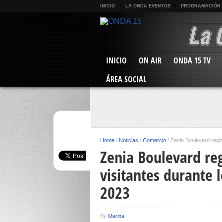
INICIO
LA ONDA EVENTOS
PROGRAMACIÓN
INICIO
ON AIR
ONDA 15 TV
ÁREA SOCIAL
Home
/
Noticias
/
Comercio
/
Zenia Boulevard regis
Zenia Boulevard reg
visitantes durante 
2023
By
Marina