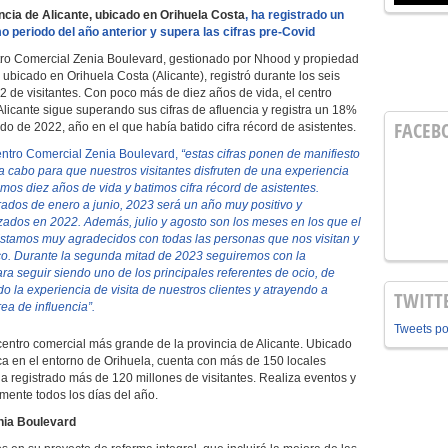
ncia de Alicante, ubicado en Orihuela Costa
, ha registrado un
 periodo del año anterior y supera las cifras pre-Covid
ro Comercial Zenia Boulevard, gestionado por Nhood y propiedad
icado en Orihuela Costa (Alicante), registró durante los seis
 de visitantes. Con poco más de diez años de vida, el centro
Alicante sigue superando sus cifras de afluencia y registra un 18%
FACEB
do de 2022, año en el que había batido cifra récord de asistentes.
Centro Comercial Zenia Boulevard,
“estas cifras ponen de manifiesto
a cabo para que nuestros visitantes disfruten de una experiencia
mos diez años de vida y batimos cifra récord de asistentes.
trados de enero a junio, 2023 será un año muy positivo y
ados en 2022. Además, julio y agosto son los meses en los que el
 Estamos muy agradecidos con todas las personas que nos visitan y
co. Durante la segunda mitad de 2023 seguiremos con la
ra seguir siendo uno de los principales referentes de ocio, de
o la experiencia de visita de nuestros clientes y atrayendo a
TWITT
ea de influencia”.
Tweets p
entro comercial más grande de la provincia de Alicante. Ubicado
ca en el entorno de Orihuela, cuenta con más de 150 locales
a registrado más de 120 millones de visitantes. Realiza eventos y
amente todos los días del año.
nia Boulevard