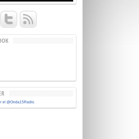
OOK
ER
or el @Onda15Radio.