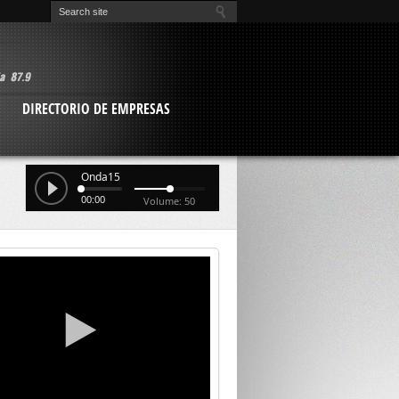
O
DIRECTORIO DE EMPRESAS
Onda15
00:00
Volume: 50