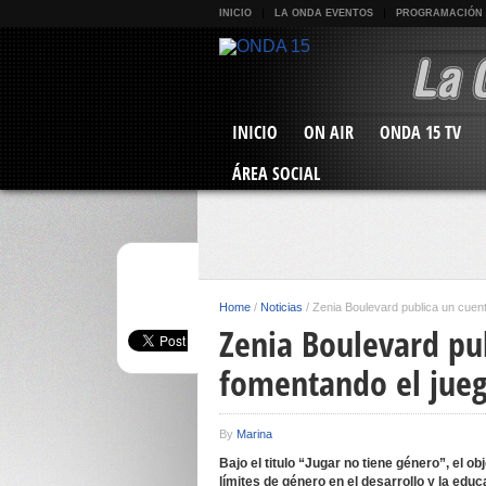
INICIO
LA ONDA EVENTOS
PROGRAMACIÓN
INICIO
ON AIR
ONDA 15 TV
ÁREA SOCIAL
Home
/
Noticias
/
Zenia Boulevard publica un cuento
Zenia Boulevard pub
fomentando el jueg
By
Marina
Bajo el titulo “Jugar no tiene género”, el ob
límites de género en el desarrollo y la educa