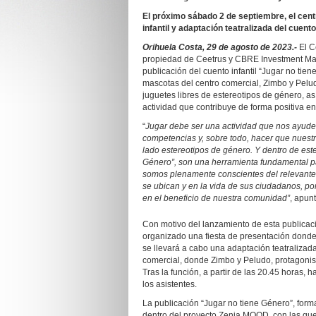
El próximo sábado 2 de septiembre, el cent
infantil y adaptación teatralizada del cuento
Orihuela Costa, 29 de agosto de 2023.-
El C
propiedad de Ceetrus y CBRE Investment Ma
publicación del cuento infantil “Jugar no tie
mascotas del centro comercial, Zimbo y Pelu
juguetes libres de estereotipos de género, as
actividad que contribuye de forma positiva en 
“
Jugar debe ser una actividad que nos ayude a
competencias y, sobre todo, hacer que nuestr
lado estereotipos de género. Y dentro de est
Género”, son una herramienta fundamental pa
somos plenamente conscientes del relevante 
se ubican y en la vida de sus ciudadanos, p
en el beneficio de nuestra comunidad”
, apun
Con motivo del lanzamiento de esta publicac
organizado una fiesta de presentación donde 
se llevará a cabo una adaptación teatralizad
comercial, donde Zimbo y Peludo, protagonista
Tras la función, a partir de las 20.45 horas,
los asistentes.
La publicación “Jugar no tiene Género”, forma
dentro del proyecto Zenia MOOD, con las qu