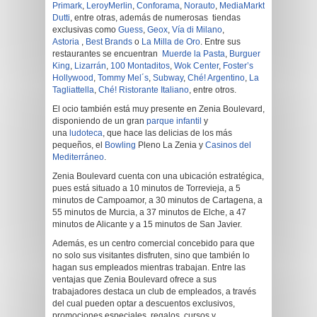
Primark
,
LeroyMerlin
,
Conforama
,
Norauto
,
MediaMarkt
,
Zara
,
Lefties
Dutti
, entre otras, además de numerosas tiendas
exclusivas como
Guess
,
Geox
,
Vía di Milano
,
Astoria
,
Best Brands
o
La Milla de Oro
. Entre sus
restaurantes se encuentran
Muerde la Pasta
,
Burguer
King
,
Lizarrán
,
100 Montaditos
,
Wok Center
,
Foster’s
Hollywood
,
Tommy Mel´s
,
Subway
,
Ché! Argentino
,
La
Tagliattella
,
Ché! Ristorante Italiano
, entre otros.
El ocio también está muy presente en Zenia Boulevard,
disponiendo de un gran
parque infantil
y
una
ludoteca
, que hace las delicias de los más
pequeños, el
Bowling
Pleno La Zenia y
Casinos del
Mediterráneo
.
Zenia Boulevard cuenta con una ubicación estratégica,
pues está situado a 10 minutos de Torrevieja, a 5
minutos de Campoamor, a 30 minutos de Cartagena, a
55 minutos de Murcia, a 37 minutos de Elche, a 47
minutos de Alicante y a 15 minutos de San Javier.
Además, es un centro comercial concebido para que
no solo sus visitantes disfruten, sino que también lo
hagan sus empleados mientras trabajan. Entre las
ventajas que Zenia Boulevard ofrece a sus
trabajadores destaca un club de empleados, a través
del cual pueden optar a descuentos exclusivos,
promociones especiales, regalos, cursos y