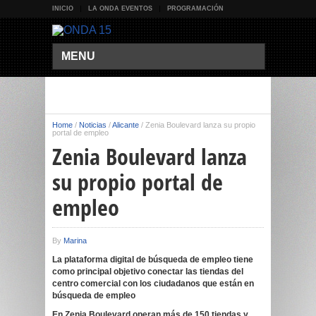
INICIO
LA ONDA EVENTOS
PROGRAMACIÓN
MENU
Home
/
Noticias
/
Alicante
/
Zenia Boulevard lanza su propio
portal de empleo
Zenia Boulevard lanza
su propio portal de
empleo
By
Marina
La plataforma digital de búsqueda de empleo tiene
como principal objetivo conectar las tiendas del
centro comercial con los ciudadanos que están en
búsqueda de empleo
En Zenia Boulevard operan más de 150 tiendas y