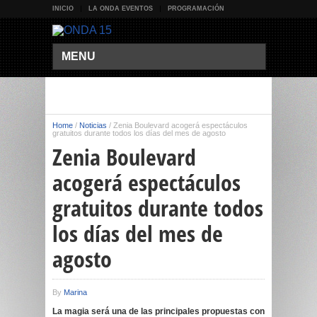
INICIO
LA ONDA EVENTOS
PROGRAMACIÓN
MENU
Home
/
Noticias
/
Zenia Boulevard acogerá espectáculos
gratuitos durante todos los días del mes de agosto
Zenia Boulevard
acogerá espectáculos
gratuitos durante todos
los días del mes de
agosto
By
Marina
La magia será una de las principales propuestas con