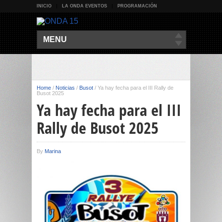
INICIO
LA ONDA EVENTOS
PROGRAMACIÓN
MENU
Home
/
Noticias
/
Busot
/
Ya hay fecha para el III Rally de
Busot 2025
Ya hay fecha para el III
Rally de Busot 2025
By
Marina