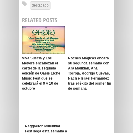
destacado
RELATED POSTS
Viva Suecia y Lori
Noches Mágicas encara
Meyers encabezan el
su segunda semana con
cartel de la segunda
Ara Malikian, Ana
edición de Oasis Elche
Torroja, Rodrigo Cuevas,
Music Fest que se
Nach e Israel Fernández
celebrará el 9 y 10 de
tras el éxito del primer fin
octubre
de semana
Reggaeton Millennial
Fest llega esta semana a