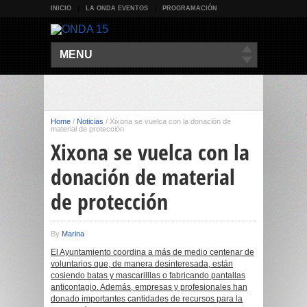
INICIO
LA ONDA EVENTOS
PROGRAMACIÓN
MENU
Home
/
Noticias
/
Xixona se vuelca con la donación de
material de protección
Xixona se vuelca con la
donación de material
de protección
By
Marina
El Ayuntamiento coordina a más de medio centenar de
voluntarios que, de manera desinteresada, están
cosiendo batas y mascarilllas o fabricando pantallas
anticontagio. Además, empresas y profesionales han
donado importantes cantidades de recursos para la