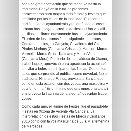
con una gran aceptación que se mantuvo hasta la
tradicional Banyà en la cual los presentes
aprovecharon para mojar a todo festero y festera que
desfilaba por las calles de la localidad. El recorrido
partió desde el ayuntamiento y recorrió todo el casco
urbano hasta llegar al castillo de fiestas. Una vez allí
las filas desfilaron nuevamente hasta el ayuntamiento.
El orden de las mismas fue el siguiente: Llauraors,
Contrabandistes, La Canyeta, Cavalleres del Cid,
Pirates-Marinos (Capitanía Cristiana), Marrocs, Moros
Vermells, Moros Grocs, Kaimans y Moros Vers
(Capitanía Mora). Por parte de la alcaldesa de Xixona,
Isabel López, aprovechó para agradecer la aceptación
e invitar a todos a participar en las fiestas. Otro de los
actos que sorprendió al público, como novedad, fue el
tradicional Himne de Festes, previo a la Banyà, que
contó en esta ocasión con dos voces, una masculina y
otra femenina. “Es un himne que ens emociona a tots i
ens provoca la llàgrima de la alegría”, describió Isabel
López.
Como cada año, el Himne de Festes, fue el pasadoble
Fiestas en Xixona de Vicente Pla Candela. La
interpretación de estas Fiestas de Moros y Cristianos
2016 contó con la voz masculina de Luís, y la femenina
de Mercedes.