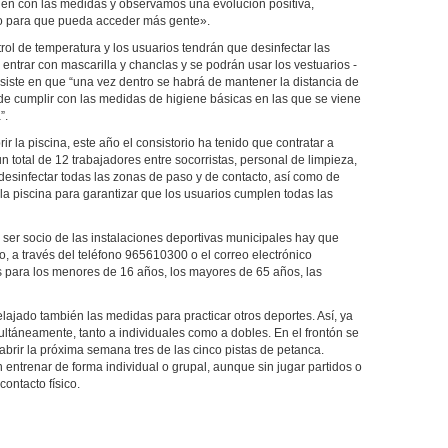
plen con las medidas y observamos una evolución positiva,
o para que pueda acceder más gente».
trol de temperatura y los usuarios tendrán que desinfectar las
entrar con mascarilla y chanclas y se podrán usar los vestuarios -
nsiste en que “una vez dentro se habrá de mantener la distancia de
de cumplir con las medidas de higiene básicas en las que se viene
”.
ir la piscina, este año el consistorio ha tenido que contratar a
otal de 12 trabajadores entre socorristas, personal de limpieza,
desinfectar todas las zonas de paso y de contacto, así como de
de la piscina para garantizar que los usuarios cumplen todas las
ser socio de las instalaciones deportivas municipales hay que
no, a través del teléfono 965610300 o el correo electrónico
 para los menores de 16 años, los mayores de 65 años, las
elajado también las medidas para practicar otros deportes. Así, ya
ultáneamente, tanto a individuales como a dobles. En el frontón se
abrir la próxima semana tres de las cinco pistas de petanca.
entrenar de forma individual o grupal, aunque sin jugar partidos o
ontacto físico.