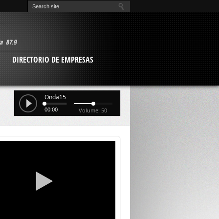
O
DIRECTORIO DE EMPRESAS
Onda15
00:00
Volume: 50