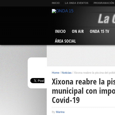
INICIO
LA ONDA EVENTOS
PROGRAMACIÓN
INICIO
ON AIR
ONDA 15 TV
ÁREA SOCIAL
Home
/
Noticias
/
Xixona reabre la piscina del poli
Xixona reabre la pi
municipal con impo
Covid-19
By
Marina