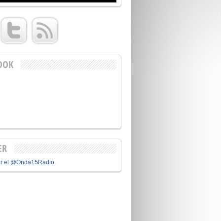
OOK
ER
or el @Onda15Radio.