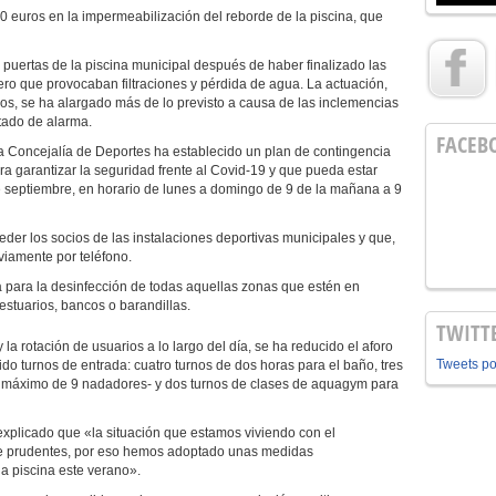
0 euros en la impermeabilización del reborde de la piscina, que
 puertas de la piscina municipal después de haber finalizado las
ro que provocaban filtraciones y pérdida de agua. La actuación,
os, se ha alargado más de lo previsto a causa de las inclemencias
tado de alarma.
FACEB
, la Concejalía de Deportes ha establecido un plan de contingencia
 garantizar la seguridad frente al Covid-19 y que pueda estar
de septiembre, en horario de lunes a domingo de 9 de la mañana a 9
der los socios de las instalaciones deportivas municipales y que,
viamente por teléfono.
a para la desinfección de todas aquellas zonas que estén en
estuarios, bancos o barandillas.
TWITT
 la rotación de usuarios a lo largo del día, se ha reducido el aforo
Tweets p
o turnos de entrada: cuatro turnos de dos horas para el baño, tres
n máximo de 9 nadadores- y dos turnos de clases de aquagym para
 explicado que «la situación que estamos viviendo con el
te prudentes, por eso hemos adoptado unas medidas
la piscina este verano».