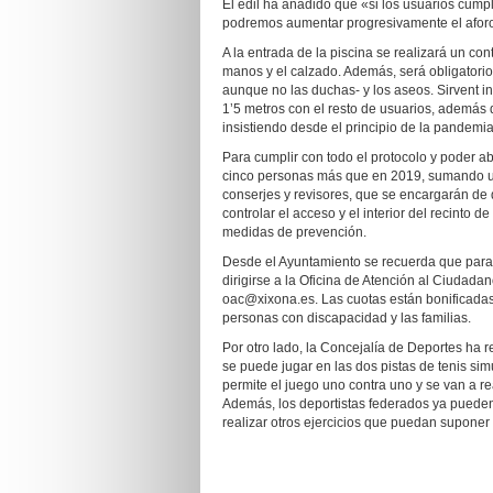
El edil ha añadido que «si los usuarios cum
podremos aumentar progresivamente el afor
A la entrada de la piscina se realizará un con
manos y el calzado. Además, será obligatorio 
aunque no las duchas- y los aseos. Sirvent i
1’5 metros con el resto de usuarios, además 
insistiendo desde el principio de la pandemia
Para cumplir con todo el protocolo y poder abr
cinco personas más que en 2019, sumando un t
conserjes y revisores, que se encargarán de 
controlar el acceso y el interior del recinto 
medidas de prevención.
Desde el Ayuntamiento se recuerda que para 
dirigirse a la Oficina de Atención al Ciudada
oac@xixona.es. Las cuotas están bonificadas
personas con discapacidad y las familias.
Por otro lado, la Concejalía de Deportes ha r
se puede jugar en las dos pistas de tenis sim
permite el juego uno contra uno y se van a re
Además, los deportistas federados ya pueden 
realizar otros ejercicios que puedan suponer c