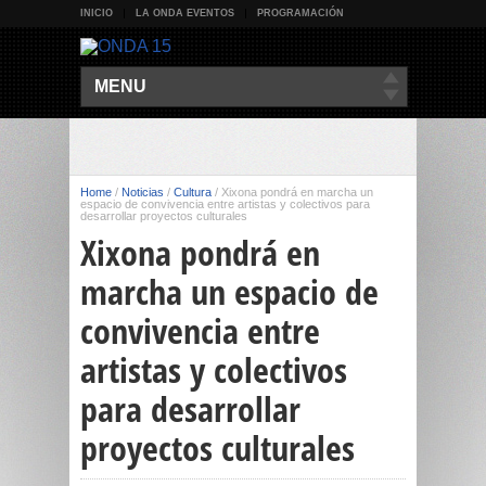
INICIO
LA ONDA EVENTOS
PROGRAMACIÓN
MENU
Home
/
Noticias
/
Cultura
/
Xixona pondrá en marcha un
espacio de convivencia entre artistas y colectivos para
desarrollar proyectos culturales
Xixona pondrá en
marcha un espacio de
convivencia entre
artistas y colectivos
para desarrollar
proyectos culturales