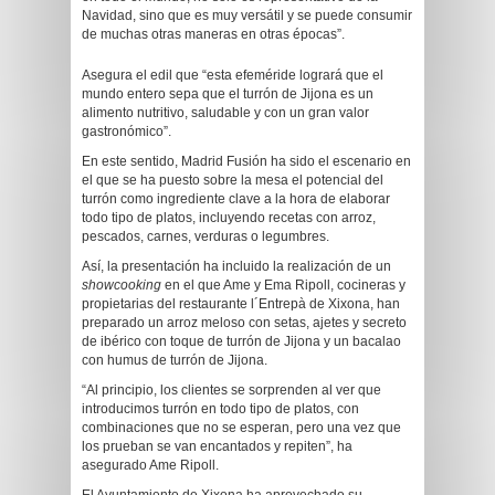
Navidad, sino que es muy versátil y se puede consumir
de muchas otras maneras en otras épocas”.
Asegura el edil que “esta efeméride logrará que el
mundo entero sepa que el turrón de Jijona es un
alimento nutritivo, saludable y con un gran valor
gastronómico”.
En este sentido, Madrid Fusión ha sido el escenario en
el que se ha puesto sobre la mesa el potencial del
turrón como ingrediente clave a la hora de elaborar
todo tipo de platos, incluyendo recetas con arroz,
pescados, carnes, verduras o legumbres.
Así, la presentación ha incluido la realización de un
showcooking
en el que Ame y Ema Ripoll, cocineras y
propietarias del restaurante l´Entrepà de Xixona, han
preparado un arroz meloso con setas, ajetes y secreto
de ibérico con toque de turrón de Jijona y un bacalao
con humus de turrón de Jijona.
“Al principio, los clientes se sorprenden al ver que
introducimos turrón en todo tipo de platos, con
combinaciones que no se esperan, pero una vez que
los prueban se van encantados y repiten”, ha
asegurado Ame Ripoll.