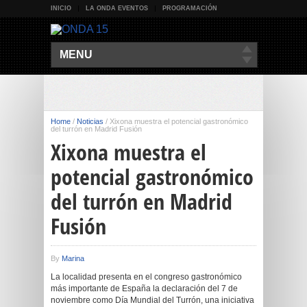
INICIO
LA ONDA EVENTOS
PROGRAMACIÓN
MENU
Home
/
Noticias
/
Xixona muestra el potencial gastronómico
del turrón en Madrid Fusión
Xixona muestra el
potencial gastronómico
del turrón en Madrid
Fusión
By
Marina
La localidad presenta en el congreso gastronómico
más importante de España la declaración del 7 de
noviembre como Día Mundial del Turrón, una iniciativa