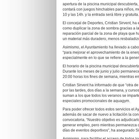
apertura de la piscina municipal descubierta,
contará con juegos hinchables para niños, mús
10 y las 14h. y la entrada será libre y gratuita.
El concejal de Deportes, Cristian Sirvent, ha
como duplicar la zona de sombra gracias a la i
reparación parcial de la zona de playa que h
un material más duradero, menos resbaladizo 
Asimismo, el Ayuntamiento ha llevado a cabo 
“para mejorar el aprovechamiento de la energ
especialmente en lo que se refiere a la gener
El horario de la piscina municipal descubiert
Durante los meses de junio y julio permanece
20:00 horas los fines de semana, mientras en
Cristian Sirvent ha informado de que “otra 
por las tardes, dos días a la semana, y curso
suman a los que todos los veranos se impart
especiales promocionales de aquagym.
Para poder ofrecer todos estos servicios el A
además de sacar de nuevo a licitación la conc
convocatoria. “Nuestro objetivo es adjudicarl
generar empleo, pero mientras permanezca ce
días de eventos deportivos”, ha asegurado Si
Asimismo, para facilitar el acceso de todos l