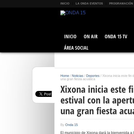
INICIO
LA ONDA EVENTOS
PROGRAMACIÓN
INICIO
ON AIR
ONDA 15 TV
ÁREA SOCIAL
Home
/
Noticias
/
Deportes
/
Xixona inicia este fin
una gran fiesta acuática
Xixona inicia este
estival con la apert
una gran fiesta acu
By
Onda 15
El municipio de Xixona dará la bienvenida a