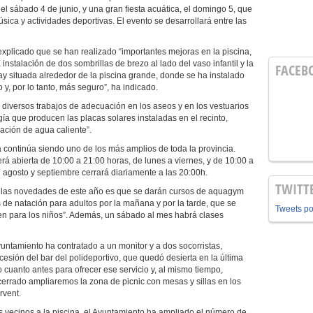
 el sábado 4 de junio, y una gran fiesta acuática, el domingo 5, que
ica y actividades deportivas. El evento se desarrollará entre las
 explicado que se han realizado “importantes mejoras en la piscina,
nstalación de dos sombrillas de brezo al lado del vaso infantil y la
FACEB
ay situada alrededor de la piscina grande, donde se ha instalado
y, por lo tanto, más seguro”, ha indicado.
diversos trabajos de adecuación en los aseos y en los vestuarios
ía que producen las placas solares instaladas en el recinto,
ación de agua caliente”.
a continúa siendo uno de los más amplios de toda la provincia.
rá abierta de 10:00 a 21:00 horas, de lunes a viernes, y de 10:00 a
 agosto y septiembre cerrará diariamente a las 20:00h.
TWITT
de las novedades de este año es que se darán cursos de aquagym
s de natación para adultos por la mañana y por la tarde, que se
Tweets p
en para los niños”. Además, un sábado al mes habrá clases
yuntamiento ha contratado a un monitor y a dos socorristas,
esión del bar del polideportivo, que quedó desierta en la última
o cuanto antes para ofrecer ese servicio y, al mismo tiempo,
rrado ampliaremos la zona de picnic con mesas y sillas en los
rvent.
os vecinos a la piscina, el Ayuntamiento ha ampliado el número de