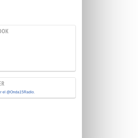
OOK
ER
or el @Onda15Radio.