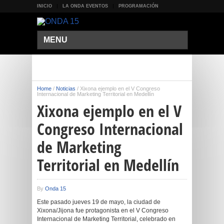
INICIO
LA ONDA EVENTOS
PROGRAMACIÓN
MENU
Home
/
Noticias
/
Xixona ejemplo en el V Congreso
Internacional de Marketing Territorial en Medellín
Xixona ejemplo en el V
Congreso Internacional
de Marketing
Territorial en Medellín
By
Onda 15
Este pasado jueves 19 de mayo, la ciudad de
Xixona/Jijona fue protagonista en el V Congreso
Internacional de Marketing Territorial, celebrado en