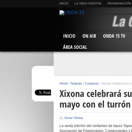
INICIO
LA ONDA EVENTOS
PROGRAMACIÓN
INICIO
ON AIR
ONDA 15 TV
ÁREA SOCIAL
Home
/
Noticias
/
Comercio
/
Xixona celebrará su r
Xixona celebrará su
mayo con el turrón
By
Víctor Olcina
La sexta edición del certamen de tapas Tapea
Asociación de Empresarios, Comerciantes y P