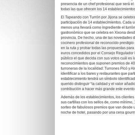
presencia de un chef profesional que será el 
todas las que ofrecen los 14 establecimientos
El Tapeando con Turrón por Jijona se celebrar
participación de 14 establecimientos. Cada un
menos una llevará como ingrediente el turrón,
gastronómico que se celebra en Xixona desd
provincia. De hecho, una de las novedades de
cocinero profesional de reconocido prestigio
en la ruta y probar todas las propuestas para
euros concedidos por el Consejo Regulador IG
público el que decida con sus votos cuál es l
reconocimientos que suponen premios de 40
turroneras de la localidad: Turrones Picó y 
identificar a los bares y restaurantes que par
establecimiento tendrá un símbolo identifica
querido distinguir “la calidad y el valor añ
contribución a hacer más grande este evento
Además de los establecimientos, los clientes
sus cartillas con los sellos de, como mínimo,
sorteo de fabulosos premios que van desde u
noche de hotel, pasando por una cena gourmet