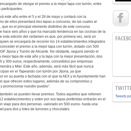
encargado de otorgar el premio a la mejor tapa con turrón, entre
 participantes.
á este año entre el 5 y el 28 de mayo y contará con la
o de ellos presentará tres tapas a concurso, de las cuales al
 que es el principal elemento distintivo de este concurso
e hace seis años y que ha marcado tendencia en las cocinas de la
FACEB
 esta edición del certamen es que, por primera vez, será un
 quien se encargará de recorrer los 14 establecimientos integrados
 conceder el premio a la mejor tapa con turrón, dotado con 500
P Jijona y Turrón de Alicante. No obstante, seguirá siendo el
a mejor tapa de este año y la tapa con la mejor presentación, dos
0 y 300 euros, respectivamente, concedidos por empresas
Almendra y Miel. Este año, además, será más fácil que nunca
ticipan en el Tapeando con turrón por Jijona, ya que
dor en su puerta o fachada con el que la AEX y el Ayuntamiento han
adido que ofrecen estos lugares, además de su compromiso y
TWITT
 y promocionar nuestro pueblo”.
 también se pueden llevar premios. Todos aquellos que rellenen
Tweets p
 12 establecimientos y voten por sus tapas preferidas entrarán en el
n viaje para dos personas -valorado en 500 euros- hasta una
 para dos y lotes de turrones y chocolates.