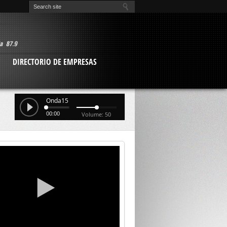
O
DIRECTORIO DE EMPRESAS
Onda15
00:00
Volume: 50