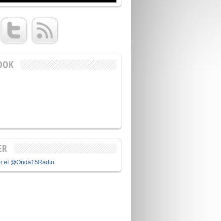
OOK
ER
or el @Onda15Radio.