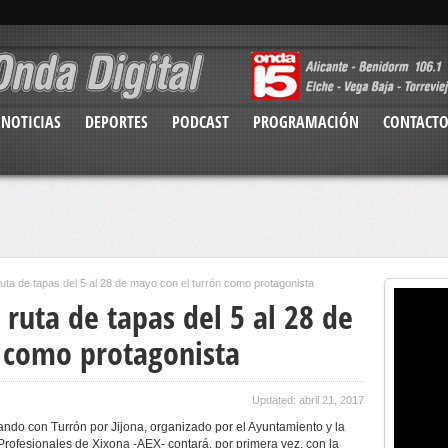
NOTICIAS
DEPORTES
PODCAST
PROGRAMACIÓN
CONTACT
uta de tapas del 5 al 28 de mayo con el turrón como protagonista
 ruta de tapas del 5 al 28 de
 como protagonista
Updated: abril 21, 2017
ndo con Turrón por Jijona, organizado por el Ayuntamiento y la
rofesionales de Xixona -AEX- contará, por primera vez, con la