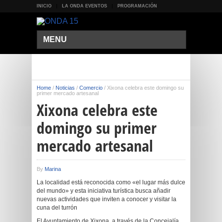
INICIO
LA ONDA EVENTOS
PROGRAMACIÓN
MENU
Home
/
Noticias
/
Comercio
/
Xixona celebra este domingo su
primer mercado artesanal
Xixona celebra este
domingo su primer
mercado artesanal
By
Marina
La localidad está reconocida como «el lugar más dulce
del mundo» y esta iniciativa turística busca añadir
nuevas actividades que inviten a conocer y visitar la
cuna del turrón
El Ayuntamiento de Xixona, a través de la Concejalía