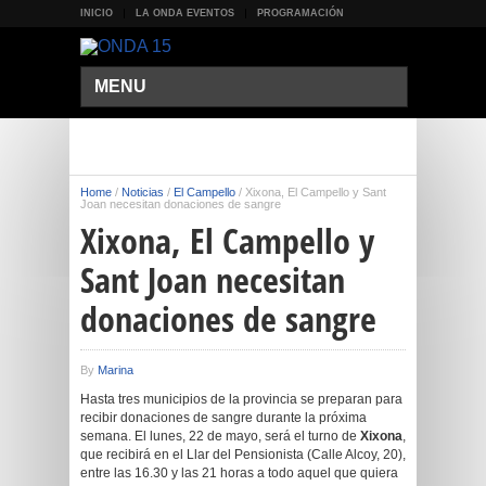
INICIO
LA ONDA EVENTOS
PROGRAMACIÓN
MENU
Home
/
Noticias
/
El Campello
/
Xixona, El Campello y Sant
Joan necesitan donaciones de sangre
Xixona, El Campello y
Sant Joan necesitan
donaciones de sangre
By
Marina
Hasta tres municipios de la provincia se preparan para
recibir donaciones de sangre durante la próxima
semana. El lunes, 22 de mayo, será el turno de
Xixona
,
que recibirá en el Llar del Pensionista (Calle Alcoy, 20),
entre las 16.30 y las 21 horas a todo aquel que quiera