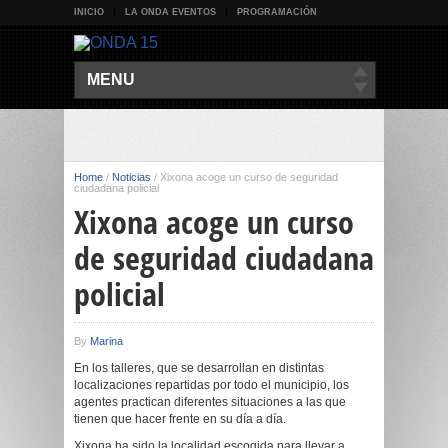
INICIO
LA ONDA EVENTOS
PROGRAMACIÓN
MENU
Home
/
Noticias
/
Xixona acoge un curso de seguridad
ciudadana policial
Xixona acoge un curso
de seguridad ciudadana
policial
By
Marina
En los talleres, que se desarrollan en distintas
localizaciones repartidas por todo el municipio, los
agentes practican diferentes situaciones a las que
tienen que hacer frente en su día a día.
Xixona ha sido la localidad escogida para llevar a