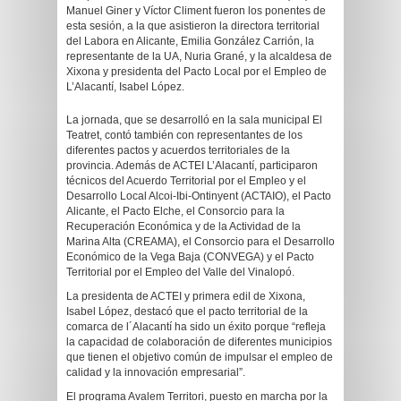
Manuel Giner y Víctor Climent fueron los ponentes de
esta sesión, a la que asistieron la directora territorial
del Labora en Alicante, Emilia González Carrión, la
representante de la UA, Nuria Grané, y la alcaldesa de
Xixona y presidenta del Pacto Local por el Empleo de
L’Alacantí, Isabel López.
La jornada, que se desarrolló en la sala municipal El
Teatret, contó también con representantes de los
diferentes pactos y acuerdos territoriales de la
provincia. Además de ACTEI L’Alacantí, participaron
técnicos del Acuerdo Territorial por el Empleo y el
Desarrollo Local Alcoi-Ibi-Ontinyent (ACTAIO), el Pacto
Alicante, el Pacto Elche, el Consorcio para la
Recuperación Económica y de la Actividad de la
Marina Alta (CREAMA), el Consorcio para el Desarrollo
Económico de la Vega Baja (CONVEGA) y el Pacto
Territorial por el Empleo del Valle del Vinalopó.
La presidenta de ACTEI y primera edil de Xixona,
Isabel López, destacó que el pacto territorial de la
comarca de l´Alacantí ha sido un éxito porque “refleja
la capacidad de colaboración de diferentes municipios
que tienen el objetivo común de impulsar el empleo de
calidad y la innovación empresarial”.
El programa Avalem Territori, puesto en marcha por la