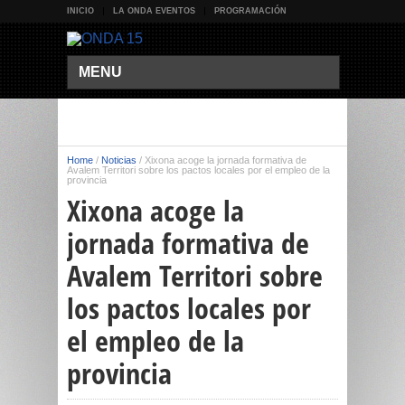
INICIO
LA ONDA EVENTOS
PROGRAMACIÓN
MENU
Home
/
Noticias
/
Xixona acoge la jornada formativa de
Avalem Territori sobre los pactos locales por el empleo de la
provincia
Xixona acoge la
jornada formativa de
Avalem Territori sobre
los pactos locales por
el empleo de la
provincia