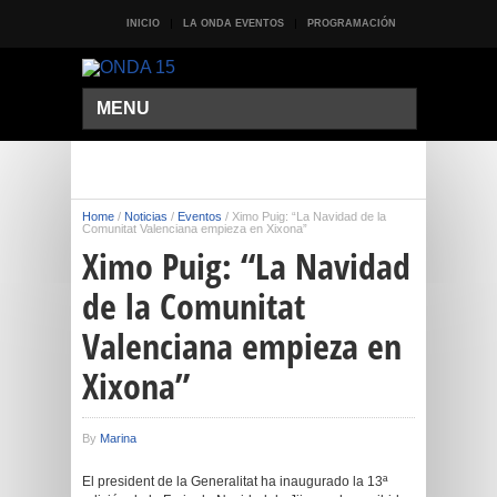
INICIO
LA ONDA EVENTOS
PROGRAMACIÓN
MENU
Home
/
Noticias
/
Eventos
/
Ximo Puig: “La Navidad de la
Comunitat Valenciana empieza en Xixona”
Ximo Puig: “La Navidad
de la Comunitat
Valenciana empieza en
Xixona”
By
Marina
El president de la Generalitat ha inaugurado la 13ª