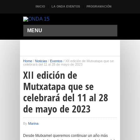
INICIO
LA ONDA EVENTOS
PROGRAMACIÓN
MENU
Home
/
Noticias
/
Eventos
/
XII edición de Mutxatapa que se
celebrará del 11 al 28 de mayo de 2023
XII edición de
Mutxatapa que se
celebrará del 11 al 28
de mayo de 2023
By
Marina
Desde Mutxamel queremos continuar un año más