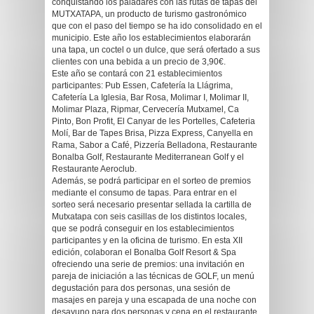
conquistando los paladares con las rutas de tapas del
MUTXATAPA, un producto de turismo gastronómico
que con el paso del tiempo se ha ido consolidado en el
municipio. Este año los establecimientos elaborarán
una tapa, un coctel o un dulce, que será ofertado a sus
clientes con una bebida a un precio de 3,90€.
Este año se contará con 21 establecimientos
participantes: Pub Essen, Cafetería la Llágrima,
Cafetería La Iglesia, Bar Rosa, Molimar I, Molimar II,
Molimar Plaza, Ripmar, Cervecería Mutxamel, Ca
Pinto, Bon Profit, El Canyar de les Portelles, Cafeteria
Molí, Bar de Tapes Brisa, Pizza Express, Canyella en
Rama, Sabor a Café, Pizzería Belladona, Restaurante
Bonalba Golf, Restaurante Mediterranean Golf y el
Restaurante Aeroclub.
Además, se podrá participar en el sorteo de premios
mediante el consumo de tapas. Para entrar en el
sorteo será necesario presentar sellada la cartilla de
Mutxatapa con seis casillas de los distintos locales,
que se podrá conseguir en los establecimientos
participantes y en la oficina de turismo. En esta XII
edición, colaboran el Bonalba Golf Resort & Spa
ofreciendo una serie de premios: una invitación en
pareja de iniciación a las técnicas de GOLF, un menú
degustación para dos personas, una sesión de
masajes en pareja y una escapada de una noche con
desayuno para dos personas y cena en el restaurante