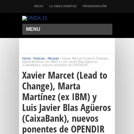
INICIO
LA ONDA EVENTOS
PROGRAMACIÓN
MENU
Home
/
Noticias
/
Alicante
/
Xavier Marcet (Lead to Change),
Marta Martínez (ex IBM) y Luis Javier Blas Agüeros
(CaixaBank), nuevos ponentes de OPENDIR
Xavier Marcet (Lead to
Change), Marta
Martínez (ex IBM) y
Luis Javier Blas Agüeros
(CaixaBank), nuevos
ponentes de OPENDIR