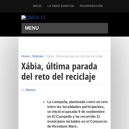
INICIO
LA ONDA EVENTOS
PROGRAMACIÓN
MENU
Home
/
Noticias
/
Xábia, última parada del reto del reciclaje
Xábia, última parada
del reto del reciclaje
By
Marina
La campaña, planteada como un reto
entre las localidades participantes,
se inició el pasado 9 de septiembre
en El Campello y ha recorrido 11
municipios incluidos en el Consorcio
de Residuos Mare.