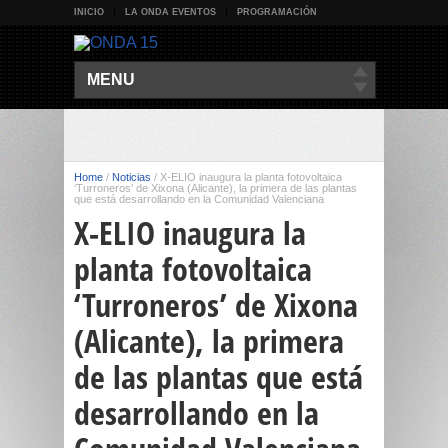
INICIO
LA ONDA EVENTOS
PROGRAMACIÓN
MENU
Home
/
Noticias
/
X-ELIO inaugura la planta fotovoltaica
‘Turroneros’ de Xixona (Alicante), la primera de las plantas
que está desarrollando en la Comunidad Valenciana
X-ELIO inaugura la
planta fotovoltaica
‘Turroneros’ de Xixona
(Alicante), la primera
de las plantas que está
desarrollando en la