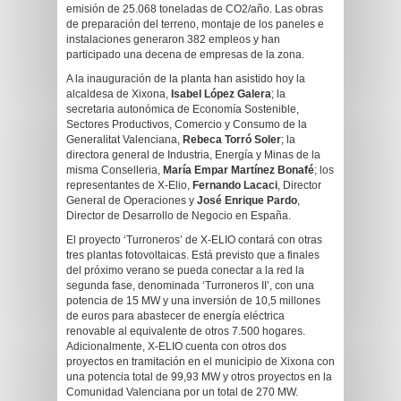
emisión de 25.068 toneladas de CO2/año. Las obras
de preparación del terreno, montaje de los paneles e
instalaciones generaron 382 empleos y han
participado una decena de empresas de la zona.
A la inauguración de la planta han asistido hoy la
alcaldesa de Xixona,
Isabel López Galera
; la
secretaria autonómica de Economía Sostenible,
Sectores Productivos, Comercio y Consumo de la
Generalitat Valenciana,
Rebeca Torró Soler
; la
directora general de Industria, Energía y Minas de la
misma Conselleria,
María Empar Martínez Bonafé
; los
representantes de X-Elio,
Fernando Lacaci
, Director
General de Operaciones y
José Enrique Pardo
,
Director de Desarrollo de Negocio en España.
El proyecto ‘Turroneros’ de X-ELIO contará con otras
tres plantas fotovoltaicas. Está previsto que a finales
del próximo verano se pueda conectar a la red la
segunda fase, denominada ‘Turroneros II’, con una
potencia de 15 MW y una inversión de 10,5 millones
de euros para abastecer de energía eléctrica
renovable al equivalente de otros 7.500 hogares.
Adicionalmente, X-ELIO cuenta con otros dos
proyectos en tramitación en el municipio de Xixona con
una potencia total de 99,93 MW y otros proyectos en la
Comunidad Valenciana por un total de 270 MW.