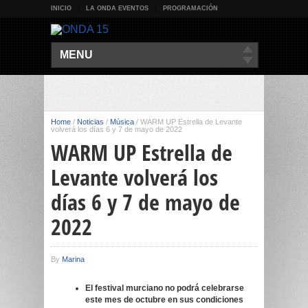
INICIO
LA ONDA EVENTOS
PROGRAMACIÓN
MENU
Home
/
Noticias
/
Música
/
WARM UP Estrella de Levante
volverá los días 6 y 7 de mayo de 2022
WARM UP Estrella de
Levante volverá los
días 6 y 7 de mayo de
2022
By
Marina
El festival murciano no podrá celebrarse
este mes de octubre en sus condiciones