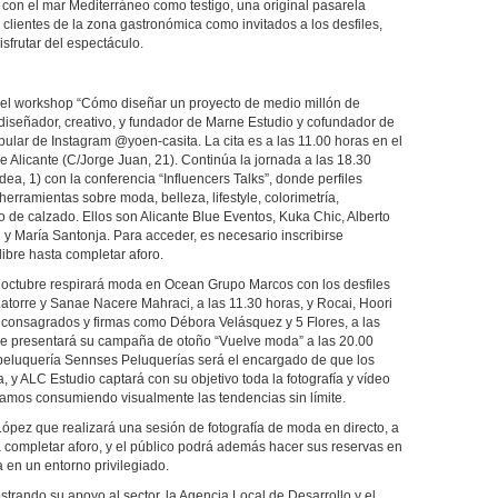
con el mar Mediterráneo como testigo, una original pasarela
 clientes de la zona gastronómica como invitados a los desfiles,
sfrutar del espectáculo.
 el workshop “Cómo diseñar un proyecto de medio millón de
diseñador, creativo, y fundador de Marne Estudio y cofundador de
pular de Instagram @yoen-casita. La cita es a las 11.00 horas en el
e Alicante (C/Jorge Juan, 21). Continúa la jornada a las 18.30
a, 1) con la conferencia “Influencers Talks”, donde perfiles
erramientas sobre moda, belleza, lifestyle, colorimetría,
ño de calzado. Ellos son Alicante Blue Eventos, Kuka Chic, Alberto
 y María Santonja. Para acceder, es necesario inscribirse
libre hasta completar aforo.
 octubre respirará moda en Ocean Grupo Marcos con los desfiles
atorre y Sanae Nacere Mahraci, a las 11.30 horas, y Rocai, Hoori
s consagrados y firmas como Débora Velásquez y 5 Flores, a las
 que presentará su campaña de otoño “Vuelve moda” a las 20.00
y peluquería Sennses Peluquerías será el encargado de que los
 y ALC Estudio captará con su objetivo toda la fotografía y vídeo
igamos consumiendo visualmente las tendencias sin límite.
a López que realizará una sesión de fotografía de moda en directo, a
ta completar aforo, y el público podrá además hacer sus reservas en
a en un entorno privilegiado.
rando su apoyo al sector, la Agencia Local de Desarrollo y el