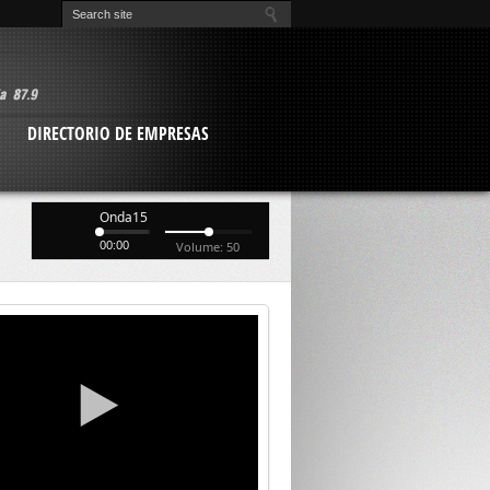
O
DIRECTORIO DE EMPRESAS
Onda15
00:00
Volume: 50