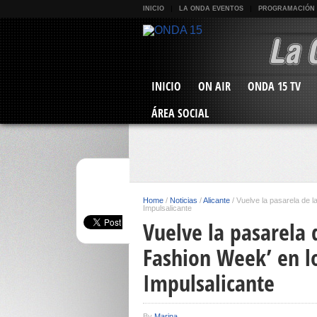
INICIO
LA ONDA EVENTOS
PROGRAMACIÓN
INICIO
ON AIR
ONDA 15 TV
ÁREA SOCIAL
Home
/
Noticias
/
Alicante
/
Vuelve la pasarela de l
Impulsalicante
Vuelve la pasarela 
Fashion Week’ en lo
Impulsalicante
By
Marina