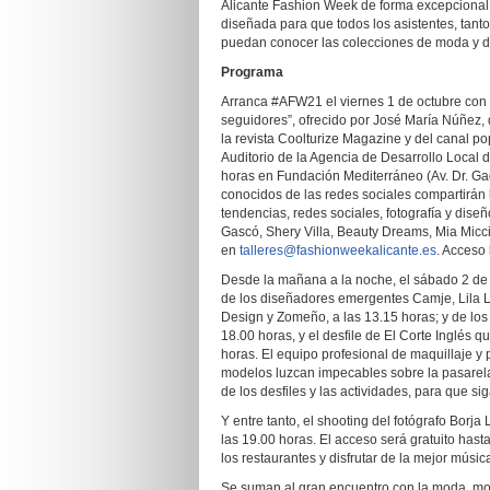
Alicante Fashion Week de forma excepcional 
diseñada para que todos los asistentes, tanto
puedan conocer las colecciones de moda y di
Programa
Arranca #AFW21 el viernes 1 de octubre con
seguidores”, ofrecido por José María Núñez, 
la revista Coolturize Magazine y del canal po
Auditorio de la Agencia de Desarrollo Local d
horas en Fundación Mediterráneo (Av. Dr. Gade
conocidos de las redes sociales compartirán h
tendencias, redes sociales, fotografía y dise
Gascó, Shery Villa, Beauty Dreams, Mia Micci
en
talleres@fashionweekalicante.es
. Acceso 
Desde la mañana a la noche, el sábado 2 de
de los diseñadores emergentes Camje, Lila L
Design y Zomeño, a las 13.15 horas; y de lo
18.00 horas, y el desfile de El Corte Inglés
horas. El equipo profesional de maquillaje 
modelos luzcan impecables sobre la pasarela,
de los desfiles y las actividades, para que s
Y entre tanto, el shooting del fotógrafo Borj
las 19.00 horas. El acceso será gratuito has
los restaurantes y disfrutar de la mejor músic
Se suman al gran encuentro con la moda, most