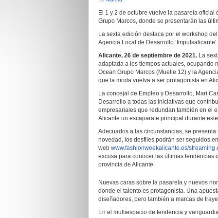
El 1 y 2 de octubre vuelve la pasarela oficia
Grupo Marcos, donde se presentarán las últ
La sexta edición destaca por el workshop del
Agencia Local de Desarrollo ‘Impulsalicante’
Alicante, 26 de septiembre de 2021.
La sext
adaptada a los tiempos actuales, ocupando nu
Ocean Grupo Marcos (Muelle 12) y la Agencia
que la moda vuelva a ser protagonista en Al
La concejal de Empleo y Desarrollo, Mari Ca
Desarrollo a todas las iniciativas que contri
empresariales que redundan también en el em
Alicante un escaparate principal durante este
Adecuados a las circunstancias, se presenta u
novedad, los desfiles podrán ser seguidos en
web
www.fashionweekalicante.es/streaming
A
excusa para conocer las últimas tendencias q
provincia de Alicante.
Nuevas caras sobre la pasarela y nuevos nom
donde el talento es protagonista. Una apuesta
diseñadores, pero también a marcas de traye
En el multiespacio de tendencia y vanguardi