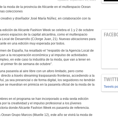
l de la moda de la provincia de Alicante en el multiespacio Ocean
imas colecciones
 creativo y diseñador José María Núñez, en colaboración con la
a edición de Alicante Fashion Week se celebra el 1 y 2 de octubre
FACEB
evos espacios de la capital alicantina, como el multiespacio
 Local de Desarrollo (C/Jorge Juan, 21). Nuevas ubicaciones para
icante en una edición muy esperada por todos.
rmen de España, ha resaltado el “respaldo de la Agencia Local de
buyan a la recuperación económica y al impulso de actividades
pleo, en este caso la industria de la moda, que van a tener en
 el primer fin de semana de octubre”.
na pasarela al aire libre con un aforo limitado, pero como
 directo a través streaming traspasando fronteras, accediendo a la
TWITT
sí, ya sea presencial o de forma digital, los seguidores no tendrán
ue se muestran en primicia en la pasarela oficial de la moda de la
Tweets p
bres en el programa se han incorporado a esta sexta edición
 por la creatividad y el impulso profesional a los jóvenes
ctoria donde Alicante Fashion Week es pasarela de referencia.
a Ocean Grupo Marcos (Muelle 12), este año se vivirá la moda de