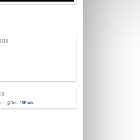
OOK
ER
or el @Onda15Radio.