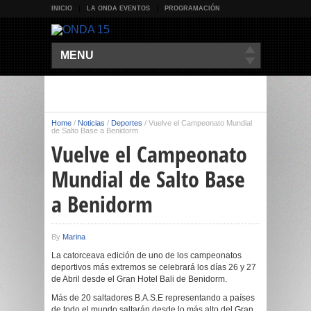
INICIO
LA ONDA EVENTOS
PROGRAMACIÓN
MENU
Home
/
Noticias
/
Deportes
/
Vuelve el Campeonato Mundial
de Salto Base a Benidorm
Vuelve el Campeonato
Mundial de Salto Base
a Benidorm
By
Marina
La catorceava edición de uno de los campeonatos
deportivos más extremos se celebrará los días 26 y 27
de Abril desde el Gran Hotel Bali de Benidorm.
Más de 20 saltadores B.A.S.E representando a países
de todo el mundo saltarán desde lo más alto del Gran