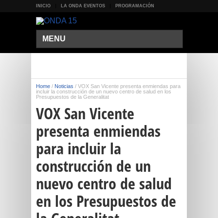
INICIO
LA ONDA EVENTOS
PROGRAMACIÓN
MENU
Home
/
Noticias
/
VOX San Vicente presenta enmiendas para
incluir la construcción de un nuevo centro de salud en los
Presupuestos de la Generalitat
VOX San Vicente
presenta enmiendas
para incluir la
construcción de un
nuevo centro de salud
en los Presupuestos de