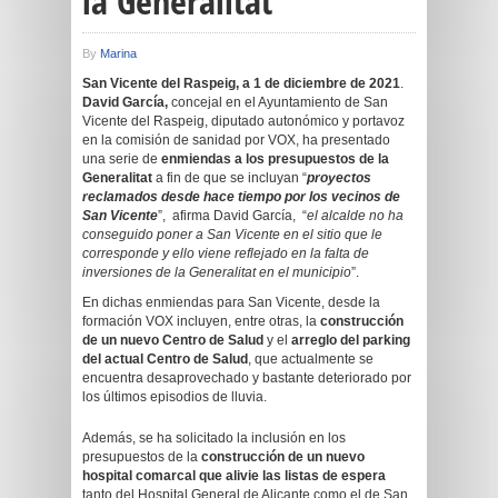
la Generalitat
By
Marina
San Vicente del Raspeig, a 1 de diciembre de 2021
.
David García,
concejal en el Ayuntamiento de San
Vicente del Raspeig, diputado autonómico y portavoz
en la comisión de sanidad por VOX, ha presentado
una serie de
enmiendas a los presupuestos de la
Generalitat
a fin de que se incluyan “
proyectos
reclamados desde hace tiempo por los vecinos de
San Vicente
”, afirma David García, “
el alcalde no ha
conseguido poner a San Vicente en el sitio que le
corresponde y ello viene reflejado en la falta de
inversiones de la Generalitat en el municipio
”.
En dichas enmiendas para San Vicente, desde la
formación VOX incluyen, entre otras, la
construcción
de un nuevo Centro de Salud
y el
arreglo del parking
del actual Centro de Salud
, que actualmente se
encuentra desaprovechado y bastante deteriorado por
los últimos episodios de lluvia.
Además, se ha solicitado la inclusión en los
presupuestos de la
construcción de un nuevo
hospital comarcal que alivie las listas de espera
tanto del Hospital General de Alicante como el de San